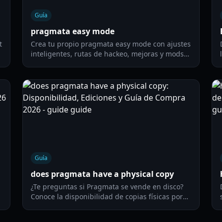
Guía
pragmata easy mode
t
Crea tu propio pragmata easy mode con ajustes
inteligentes, rutas de hackeo, mejoras y mods
de inicio que reducen la presión y mejoran la
supervivencia.
Guía
does pragmata have a physical copy
¿Te preguntas si Pragmata se vende en disco?
Conoce la disponibilidad de copias físicas por
plataforma, región, tipo de edición y dónde
e
comprar de forma segura en 2026.