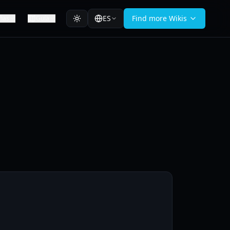
ES
Find more Wikis
ñas
Guía