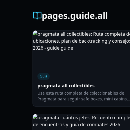
pages.guide.all
Guía
pragmata all collectibles
Usa esta ruta completa de coleccionables de
Pragmata para seguir safe boxes, mini cabins,
REMs, red zones y la limpieza de final de juego
con el mínimo backtracking en 2026.