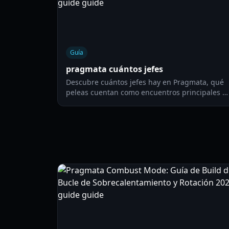
Guía
pragmata cuántos jefes
Descubre cuántos jefes hay en Pragmata, qué
peleas cuentan como encuentros principales y
cómo vencer a cada uno con estrategias
prácticas de 2026.