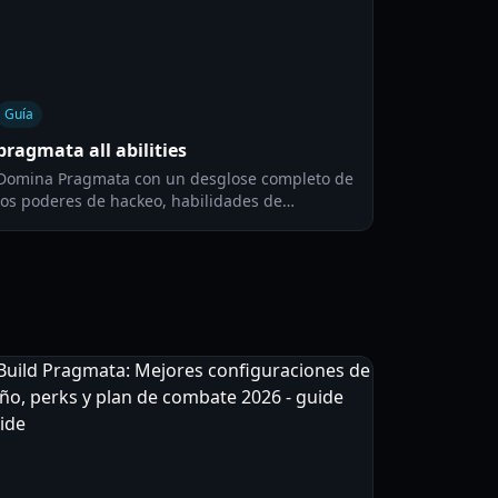
Guía
pragmata all abilities
Domina Pragmata con un desglose completo de
los poderes de hackeo, habilidades de
overdrive, sinergia de armas y prioridades de
mejora para completar encuentros más rápido
en 2026.