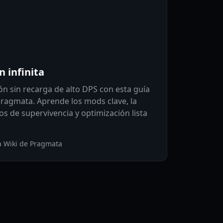
 infinita
n sin recarga de alto DPS con esta guía
Pragmata. Aprende los mods clave, la
os de supervivencia y optimización lista
a Wiki de Pragmata