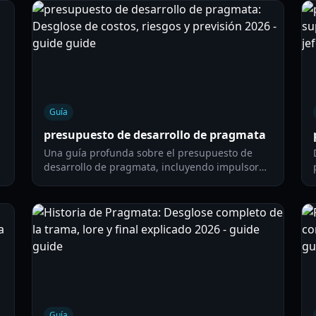
Guía
presupuesto de desarrollo de pragmata
Una guía profunda sobre el presupuesto de
desarrollo de pragmata, incluyendo impulsores
de costos AAA, impacto de los retrasos,
escenarios de punto de equilibrio y
planificación de lanzamiento en 2026.
Guía