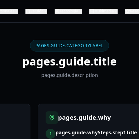
rsonajes
Versión
Tecnología
Multimedia
Rese
PAGES.GUIDE.CATEGORYLABEL
pages.guide.title
pages.guide.description
pages.guide.why
pages.guide.whySteps.step1Title
1