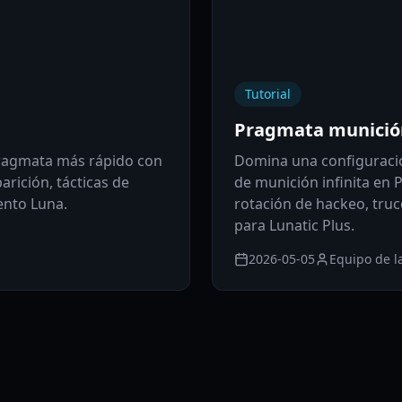
Tutorial
Pragmata munición
Pragmata más rápido con
Domina una configuració
arición, tácticas de
de munición infinita en 
ento Luna.
rotación de hackeo, truc
para Lunatic Plus.
2026-05-05
Equipo de l