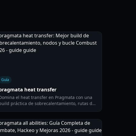
Guía
pragmata heat transfer
Domina el heat transfer en Pragmata con una
build práctica de sobrecalentamiento, rutas de
nodos, timing de Combust y prioridades de
mejora para derribos más rápidos en 2026.