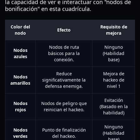
la capacidad de ver e interactuar con "nodos de
bonificación" en esta cuadrícula.
Color del
Requisito de
Efecto
nodo
mejora
Nodos de ruta
Ninguno
Nodos
básicos para la
(Habilidad
azules
conexión.
base)
Reduce
Mejora de
Nodos
significativamente la
hackeo de
amarillos
defensa enemiga.
nivel 1
Evitación
Nodos
Nodos de peligro que
(Basado en la
rojos
reinician el hackeo.
habilidad)
Ninguno
Nodos
Punto de finalización
(Habilidad
verdes
del hackeo.
base)