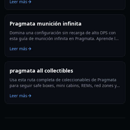
Leer más
Filamento Luna.
Pragmata munición infinita
Domina una configuración sin recarga de alto DPS con
esta guía de munición infinita en Pragmata. Aprende los
mods clave, la rotación de hackeo, trucos de
Leer más
supervivencia y optimización lista para Lunatic Plus.
pragmata all collectibles
Usa esta ruta completa de coleccionables de Pragmata
para seguir safe boxes, mini cabins, REMs, red zones y
la limpieza de final de juego con el mínimo backtracking
Leer más
en 2026.