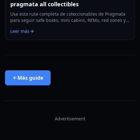
pragmata all collectibles
Usa esta ruta completa de coleccionables de Pragmata
para seguir safe boxes, mini cabins, REMs, red zones y
la limpieza de final de juego con el mínimo backtracking
Leer más
en 2026.
Más
guide
Advertisement