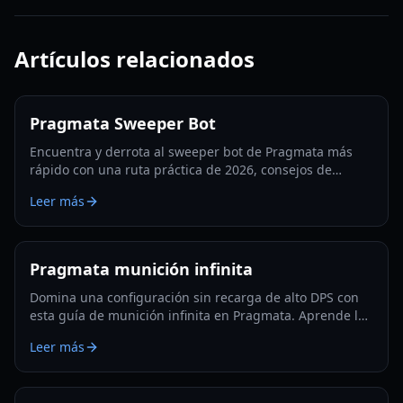
Artículos relacionados
Pragmata Sweeper Bot
Encuentra y derrota al sweeper bot de Pragmata más
rápido con una ruta práctica de 2026, consejos de
aparición, tácticas de hackeo y estrategias de farmeo de
Leer más
Filamento Luna.
Pragmata munición infinita
Domina una configuración sin recarga de alto DPS con
esta guía de munición infinita en Pragmata. Aprende los
mods clave, la rotación de hackeo, trucos de
Leer más
supervivencia y optimización lista para Lunatic Plus.