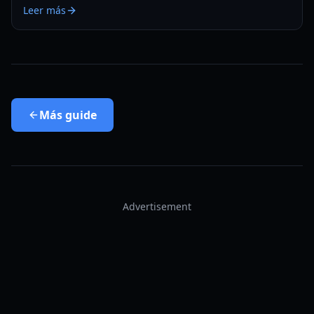
Leer más
en 2026.
Más
guide
Advertisement