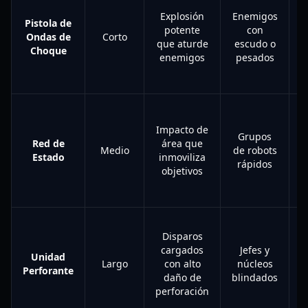
e
Explosión
Enemigos
Pistola de
potente
con
Ondas de
Corto
que aturde
escudo o
Choque
enemigos
pesados
Impacto de
Grupos
i
Red de
área que
Medio
de robots
m
Estado
inmoviliza
rápidos
objetivos
Disparos
cargados
Jefes y
r
Unidad
Largo
con alto
núcleos
Perforante
daño de
blindados
perforación
p