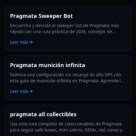
Pragmata Sweeper Bot
Encuentra y derrota al sweeper bot de Pragmata más
rápido con una ruta práctica de 2026, consejos de
aparición, tácticas de hackeo y estrategias de farmeo de
Leer más
Filamento Luna.
Pragmata munición infinita
Domina una configuración sin recarga de alto DPS con
esta guía de munición infinita en Pragmata. Aprende los
mods clave, la rotación de hackeo, trucos de
Leer más
supervivencia y optimización lista para Lunatic Plus.
pragmata all collectibles
Usa esta ruta completa de coleccionables de Pragmata
para seguir safe boxes, mini cabins, REMs, red zones y
la limpieza de final de juego con el mínimo backtracking