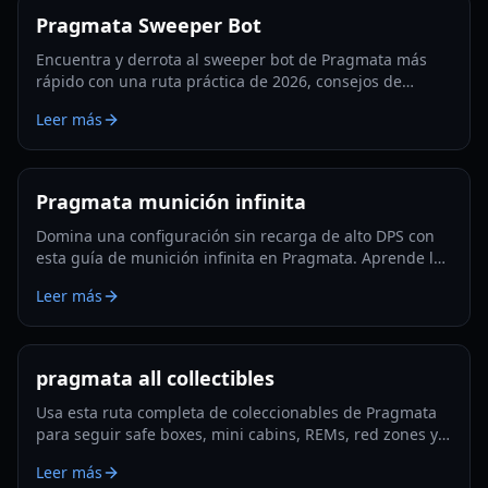
Pragmata Sweeper Bot
Encuentra y derrota al sweeper bot de Pragmata más
rápido con una ruta práctica de 2026, consejos de
aparición, tácticas de hackeo y estrategias de farmeo de
Leer más
Filamento Luna.
Pragmata munición infinita
Domina una configuración sin recarga de alto DPS con
esta guía de munición infinita en Pragmata. Aprende los
mods clave, la rotación de hackeo, trucos de
Leer más
supervivencia y optimización lista para Lunatic Plus.
pragmata all collectibles
Usa esta ruta completa de coleccionables de Pragmata
para seguir safe boxes, mini cabins, REMs, red zones y
la limpieza de final de juego con el mínimo backtracking
Leer más
en 2026.