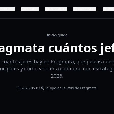
rsonajes
Versión
Tecnología
Multimedia
Rese
Inicio
/
guide
agmata cuántos je
 cuántos jefes hay en Pragmata, qué peleas cue
ncipales y cómo vencer a cada uno con estrategi
2026.
2026-05-03
Equipo de la Wiki de Pragmata