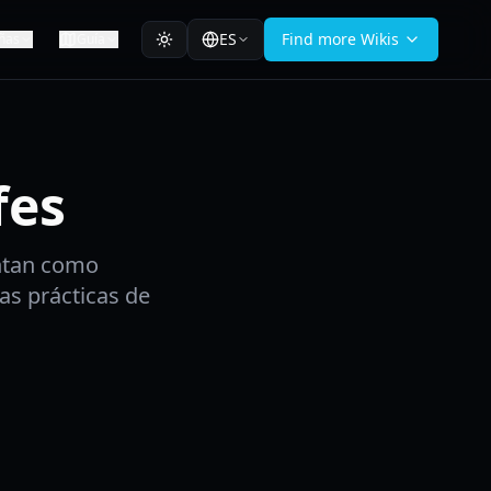
ES
Find more Wikis
ñas
Guía
fes
ntan como
as prácticas de