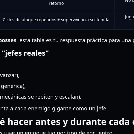
No c
retorno
Juga
Ciclos de ataque repetidos + supervivencia sostenida
bosses
, esta tabla es tu respuesta práctica para un
“jefes reales”
vanzar),
genérica),
 mecánicas se repiten y escalan).
enta a cada enemigo gigante como un jefe.
qué hacer antes y durante cad
s usar un enfoque fijo por tipo de encuentro.