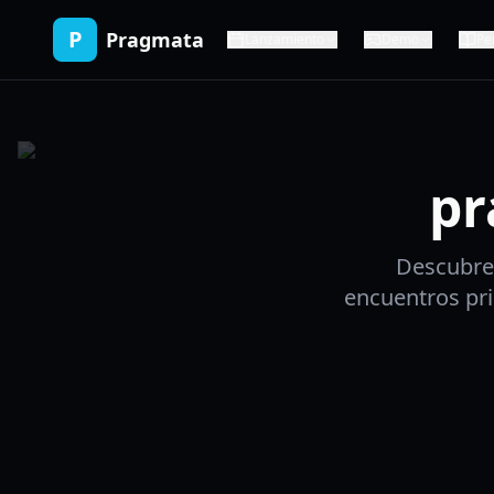
P
Pragmata
Lanzamiento
Demo
Pe
pr
Descubre
encuentros pri