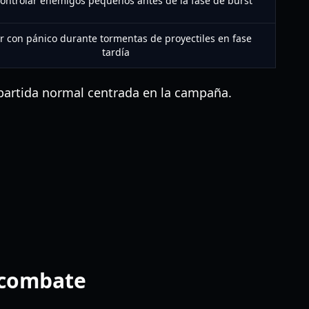
ontrolar enemigos pequeños antes de la fase de burst
r con pánico durante tormentas de proyectiles en fase
tardía
a partida normal centrada en la campaña.
a combate