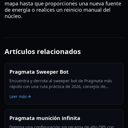
mapa hasta que proporciones una nueva fuente
de energía o realices un reinicio manual del
núcleo.
Artículos relacionados
Pragmata Sweeper Bot
Encuentra y derrota al sweeper bot de Pragmata más
rápido con una ruta práctica de 2026, consejos de
aparición, tácticas de hackeo y estrategias de farmeo de
Leer más
Filamento Luna.
Pragmata munición infinita
Domina una configuración sin recarga de alto DPS con