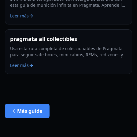
esta guía de munición infinita en Pragmata. Aprende los
mods clave, la rotación de hackeo, trucos de
Leer más
supervivencia y optimización lista para Lunatic Plus.
pragmata all collectibles
Usa esta ruta completa de coleccionables de Pragmata
para seguir safe boxes, mini cabins, REMs, red zones y
la limpieza de final de juego con el mínimo backtracking
Leer más
en 2026.
Más
guide