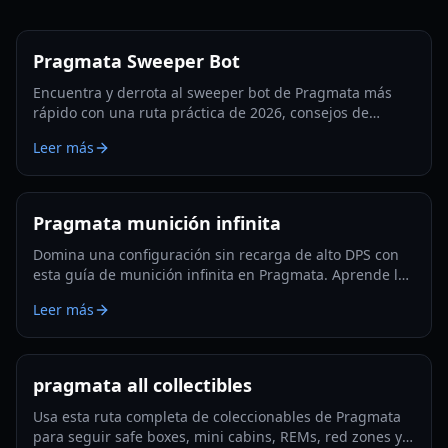
Pragmata Sweeper Bot
Encuentra y derrota al sweeper bot de Pragmata más
rápido con una ruta práctica de 2026, consejos de
aparición, tácticas de hackeo y estrategias de farmeo de
Leer más
Filamento Luna.
Pragmata munición infinita
Domina una configuración sin recarga de alto DPS con
esta guía de munición infinita en Pragmata. Aprende los
mods clave, la rotación de hackeo, trucos de
Leer más
supervivencia y optimización lista para Lunatic Plus.
pragmata all collectibles
Usa esta ruta completa de coleccionables de Pragmata
para seguir safe boxes, mini cabins, REMs, red zones y