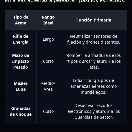
en áreas abiertas a peleas en pasillos estrechos.
Tipo de
Rango
Función Primaria
Arma
Ideal
Rifle de
Neutralizar sensores de
Largo
Energía
fijación y drones distantes.
Mazo de
Romper la armadura de los
Impacto
Corto
"tipos duros" y aturdir a los
Pesado
jefes.
Lidiar con grupos de
Misiles
Medio/
amenazas aéreas como
Luna
Área
murciélagos.
Desactivar escudos
Granadas
Corto
electrónicos y aturdir a los
de Choque
Guardias de Sector.