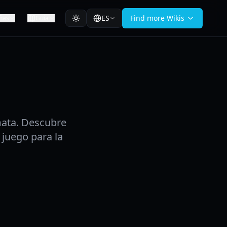
ES
Find more Wikis
ñas
Guía
mata. Descubre
 juego para la