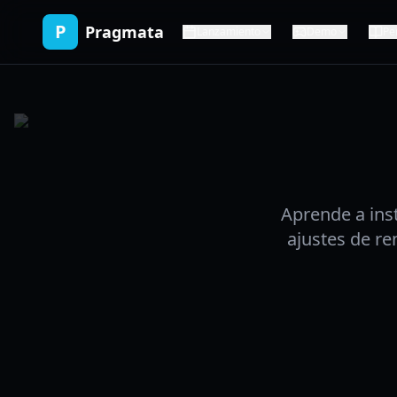
P
Pragmata
Lanzamiento
Demo
Pe
Aprende a ins
ajustes de re