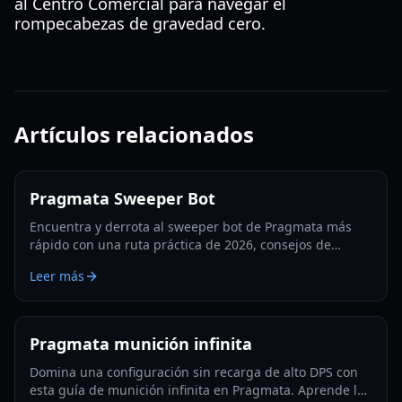
al Centro Comercial para navegar el
rompecabezas de gravedad cero.
Artículos relacionados
Pragmata Sweeper Bot
Encuentra y derrota al sweeper bot de Pragmata más
rápido con una ruta práctica de 2026, consejos de
aparición, tácticas de hackeo y estrategias de farmeo de
Leer más
Filamento Luna.
Pragmata munición infinita
Domina una configuración sin recarga de alto DPS con
esta guía de munición infinita en Pragmata. Aprende los