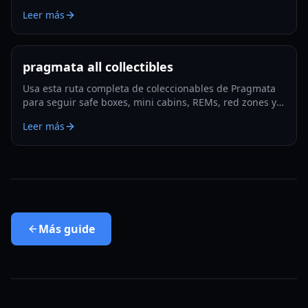
mods clave, la rotación de hackeo, trucos de
Leer más
supervivencia y optimización lista para Lunatic Plus.
pragmata all collectibles
Usa esta ruta completa de coleccionables de Pragmata
para seguir safe boxes, mini cabins, REMs, red zones y
la limpieza de final de juego con el mínimo backtracking
Leer más
en 2026.
Más
guide