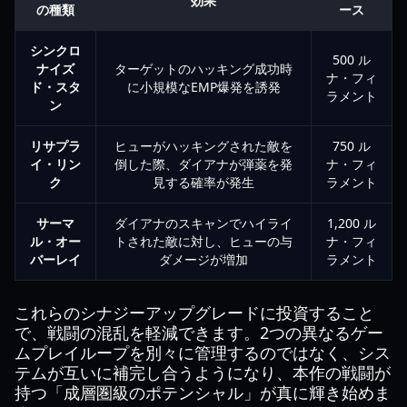
効果
の種類
ース
シンクロ
500 ル
ナイズ
ターゲットのハッキング成功時
ナ・フィ
ド・スタ
に小規模なEMP爆発を誘発
ラメント
ン
リサプラ
ヒューがハッキングされた敵を
750 ル
イ・リン
倒した際、ダイアナが弾薬を発
ナ・フィ
ク
見する確率が発生
ラメント
サーマ
ダイアナのスキャンでハイライ
1,200 ル
ル・オー
トされた敵に対し、ヒューの与
ナ・フィ
バーレイ
ダメージが増加
ラメント
これらのシナジーアップグレードに投資すること
で、戦闘の混乱を軽減できます。2つの異なるゲー
ムプレイループを別々に管理するのではなく、シス
テムが互いに補完し合うようになり、本作の戦闘が
持つ「成層圏級のポテンシャル」が真に輝き始めま