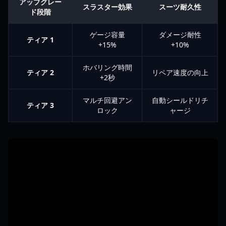
アップグレー
スラスター効果
スーツ耐久性
ド段階
ゲージ容量
ダメージ耐性
ティア 1
+15%
+10%
ホバリング時間
ティア 2
リペア速度の向上
+2秒
マルチ回避アン
自動シールドリチ
ティア 3
ロック
ャージ