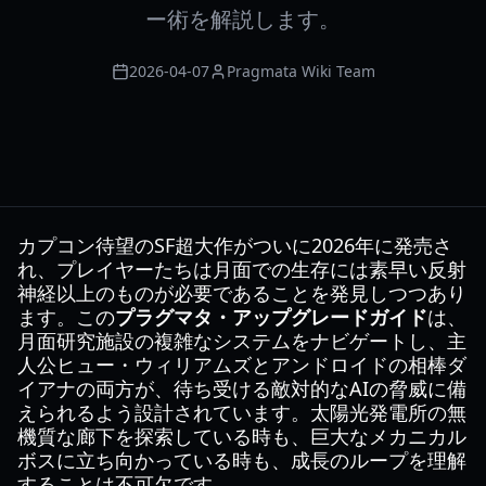
ー術を解説します。
2026-04-07
Pragmata Wiki Team
カプコン待望のSF超大作がついに2026年に発売さ
れ、プレイヤーたちは月面での生存には素早い反射
神経以上のものが必要であることを発見しつつあり
ます。この
プラグマタ・アップグレードガイド
は、
月面研究施設の複雑なシステムをナビゲートし、主
人公ヒュー・ウィリアムズとアンドロイドの相棒ダ
イアナの両方が、待ち受ける敵対的なAIの脅威に備
えられるよう設計されています。太陽光発電所の無
機質な廊下を探索している時も、巨大なメカニカル
ボスに立ち向かっている時も、成長のループを理解
することは不可欠です。