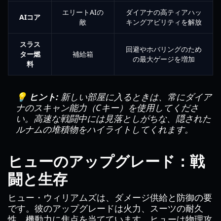
エリートAIの
ダイアナの高ティアハッ
AIコア
敵
キングアビリティを解放
スラス
回避やホバリングのため
ター燃
補給箱
の最大ゲージを増加
料
💡 ヒント:
新しい部屋に入るときは、常にダイア
ナのスキャン能力（Cキー）を使用してくださ
い。高速な戦闘中には見落としがちな、隠された
ルナムの堆積物をハイライトしてくれます。
ヒューのアップグレード：戦
闘と生存
ヒュー・ウィリアムズは、ダメージ供給と防御の要
です。彼のアップグレードは火力、スーツの耐久
性、機動力に焦点を当てています。ヒューは物理攻