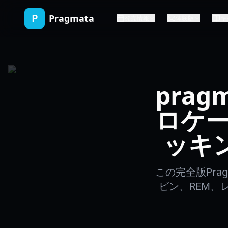
P
Pragmata
発売情報
体験版
キ
pragm
ロケ
ッキン
この完全版Pra
ビン、REM、