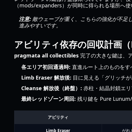
（mods/expanders）が同時に得られる
注意:
敵ウェーブが重く、こちらの強化が不足し
進みやすいです。
アビリティ依存の回収計画（Limb 
pragmata all collectibles
完了の大きな鍵は、
各エリア初回通過時:
直進ルート上のものをす
Limb Eraser 解放後:
目に見える「グリッチが
Cleanse 解放後（終盤）:
赤柱・結晶封鎖エリ
最終レッドゾーン周回:
残り鍵を Pure Lu
アビリティ
Limb Eraser
がれ