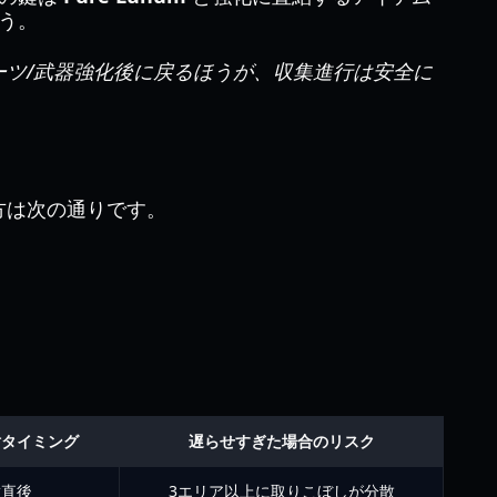
ょう。
ツ/武器強化後に戻るほうが、収集進行は安全に
方は次の通りです。
討タイミング
遅らせすぎた場合のリスク
放直後
3エリア以上に取りこぼしが分散