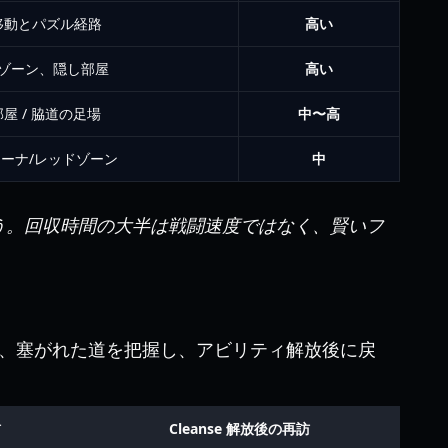
移動とパズル経路
高い
ゾーン、隠し部屋
高い
屋 / 脇道の足場
中〜高
ーナ/レッドゾーン
中
う。回収時間の大半は戦闘速度ではなく、賢いフ
）
、塞がれた道を把握し、アビリティ解放後に戻
訪
Cleanse 解放後の再訪