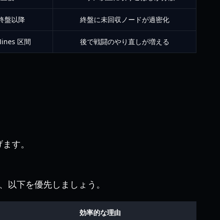
 4終盤以降
終盤に未回収ノードが過密化
Mines 区間
後で戦闘のやり直しが増える
げます。
、以下を優先しましょう。
効率的な理由