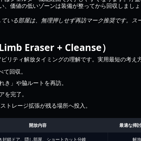
場所へ使い、価値の低いゾーンは装備が整ってから回収しまし
ている部屋は、無理押しせず再訪マーク推奨です。スー
Eraser + Cleanse）
アビリティ解放タイミングの理解です。実用最短の考え
べて回収。
れき」や脇ルートを再訪。
アを完了。
num/ストレージ拡張が残る場所へ投入。
開放内容
最適な掃
き封鎖ドア、隠し部屋、ショートカット分岐
解