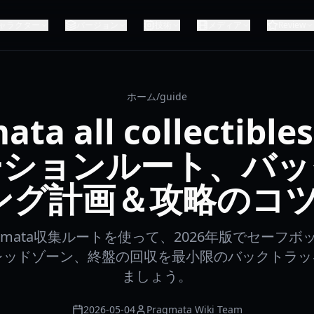
ャラクター
バージョン
技術
メディア
Review
ホーム
/
guide
ata all collectib
ーションルート、バッ
グ計画＆攻略のコツ 
gmata収集ルートを使って、2026年版でセーフ
レッドゾーン、終盤の回収を最小限のバックトラ
ましょう。
2026-05-04
Pragmata Wiki Team