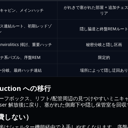
がれきで塞がれた部屋 + 追加チェ
キャビン、メインハッチ
リア
ス連結ルート、初期レッドゾ
隠し脇道と終盤REMルー
ン
irolitics 掃討、重要ハッチ
秘密分岐と隠し区画
ナ系パズル、序盤REM
限定的
ー分岐、最終ハッチ連結
場所によって隠し迂回あり
oduction への移行
ーフボックス、リフト/配管周辺の見つけやすいミニキ
raser 解放後に戻り、塞がれた側廊下や隠し保管室を
費しない）
半はシェルター機能経由で入手しやすくなります。序