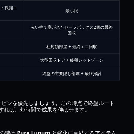
スト戦闘エ
最小限
赤い柱で塞がれたセーフボックス2個の最終
ト
回収
柱封鎖部屋 + 最終エコ回収
大型回収ドア + 終盤レッドゾーン
終盤の主要隠し部屋 + 最終掃討
ャビンを優先しましょう。この時点で終盤ルート
回収すれば、短時間で成果を伸ばせます。
盤の鍵は
Pure Lunum
と強化に直結するアイテム