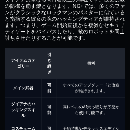
の防御を崩す鍵となります。NG+では、多くのファ
ンがクラシックなロックマンのバスターに似ている
と指摘する彼女の腕のハッキングティアが維持され
ます。つまり、ゲーム開始直後から複雑なセキュリ
ティゲートをバイパスしたり、敵のロボットを同士
討ちさせたりすることが可能です。
引
アイテムカテ
き
備考
ゴリー
継
ぎ
可
すべてのアップグレードと改造
メイン武器
能
が維持されます。
ダイアナのハ
可
高レベルのAI乗っ取りが序盤か
ッキングスキ
能
ら使用可能です。
ル
コスチューム
可
予約特典やデラックスエディシ