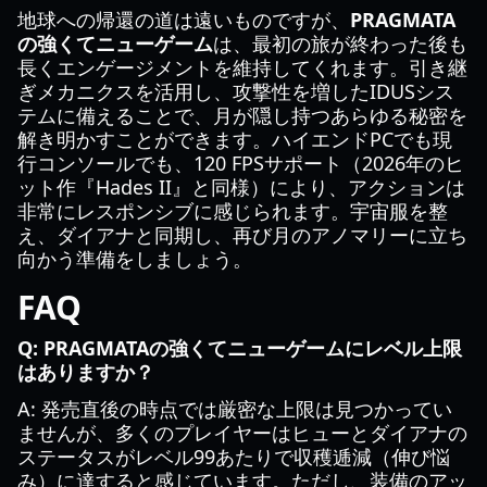
地球への帰還の道は遠いものですが、
PRAGMATA
の強くてニューゲーム
は、最初の旅が終わった後も
長くエンゲージメントを維持してくれます。引き継
ぎメカニクスを活用し、攻撃性を増したIDUSシス
テムに備えることで、月が隠し持つあらゆる秘密を
解き明かすことができます。ハイエンドPCでも現
行コンソールでも、120 FPSサポート（2026年のヒ
ット作『Hades II』と同様）により、アクションは
非常にレスポンシブに感じられます。宇宙服を整
え、ダイアナと同期し、再び月のアノマリーに立ち
向かう準備をしましょう。
FAQ
Q: PRAGMATAの強くてニューゲームにレベル上限
はありますか？
A: 発売直後の時点では厳密な上限は見つかってい
ませんが、多くのプレイヤーはヒューとダイアナの
ステータスがレベル99あたりで収穫逓減（伸び悩
み）に達すると感じています。ただし、装備のアッ