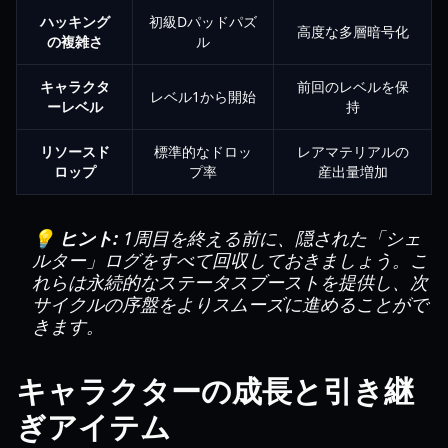
ハッキング
初級Dパッドパズ
高度な多層暗号化
の複雑さ
ル
キャラクタ
前回のレベルを保
レベル1から開始
ーレベル
持
リソースド
標準的なドロッ
レアマテリアルの
ロップ
プ率
産出量増加
💡 ヒント:
1周目を終える前に、隠された「シェ
ルター」ログをすべて回収しておきましょう。こ
れらは永続的なステータスブーストを提供し、次
サイクルの序盤をよりスムーズに進めることがで
きます。
キャラクターの成長と引き継
ぎアイテム