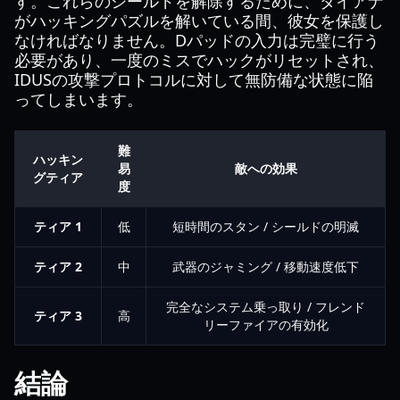
す。これらのシールドを解除するために、ダイアナ
がハッキングパズルを解いている間、彼女を保護し
なければなりません。Dパッドの入力は完璧に行う
必要があり、一度のミスでハックがリセットされ、
IDUSの攻撃プロトコルに対して無防備な状態に陥
ってしまいます。
難
ハッキン
易
敵への効果
グティア
度
ティア 1
低
短時間のスタン / シールドの明滅
ティア 2
中
武器のジャミング / 移動速度低下
完全なシステム乗っ取り / フレンド
ティア 3
高
リーファイアの有効化
結論