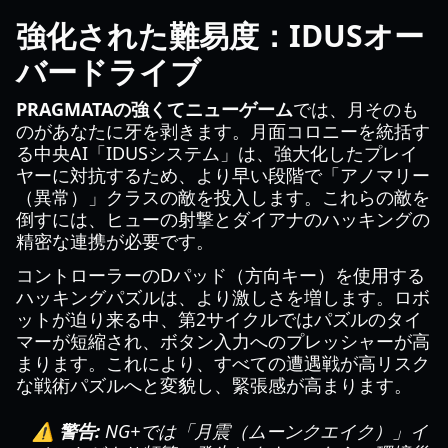
強化された難易度：IDUSオー
バードライブ
PRAGMATAの強くてニューゲーム
では、月そのも
のがあなたに牙を剥きます。月面コロニーを統括す
る中央AI「IDUSシステム」は、強大化したプレイ
ヤーに対抗するため、より早い段階で「アノマリー
（異常）」クラスの敵を投入します。これらの敵を
倒すには、ヒューの射撃とダイアナのハッキングの
精密な連携が必要です。
コントローラーのDパッド（方向キー）を使用する
ハッキングパズルは、より激しさを増します。ロボ
ットが迫り来る中、第2サイクルではパズルのタイ
マーが短縮され、ボタン入力へのプレッシャーが高
まります。これにより、すべての遭遇戦が高リスク
な戦術パズルへと変貌し、緊張感が高まります。
⚠️ 警告:
NG+では「月震（ムーンクエイク）」イ