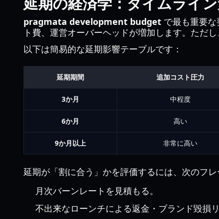
延期の経済学：タイムライン変
pragmata development budget
で最も重要な
ト費、運営オーバーヘッドが増加します。ただし
以下は簡易的な延期影響テーブルです：
延期期間
追加コスト圧力
3か月
中程度
6か月
高い
9か月以上
非常に高い
延期が「割に合う」かを評価するには、次のフレ
月次バーンレートを見積もる。
不出来なローンチによる返金・ブランド毀損