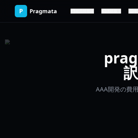
P
Pragmata
発売情報
体験版
キ
pr
訳
AAA開発の費