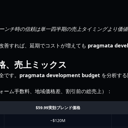
ローンチ時の信頼は単一四半期の売上タイミングより価
改善すれば、延期でコストが増えても
pragmata deve
格、売上ミックス
全です。
pragmata development budget
を分析する
ォーム手数料、地域価格差、割引前の総売上）：
$59.99実効ブレンド価格
~$120M