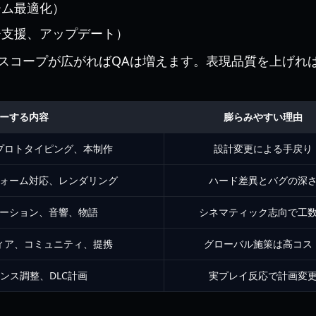
ーム最適化）
チ支援、アップデート）
スコープが広がればQAは増えます。表現品質を上げれ
ーする内容
膨らみやすい理由
プロトタイピング、本制作
設計変更による手戻り
ォーム対応、レンダリング
ハード差異とバグの深
ーション、音響、物語
シネマティック志向で工
ィア、コミュニティ、提携
グローバル施策は高コス
ンス調整、DLC計画
実プレイ反応で計画変