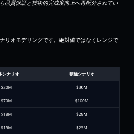
ら品質保証と技術的完成度向上へ再配分されてい
ナリオモデリングです。絶対値ではなくレンジで
本シナリオ
積極シナリオ
$20M
$30M
$70M
$100M
$18M
$28M
$15M
$25M