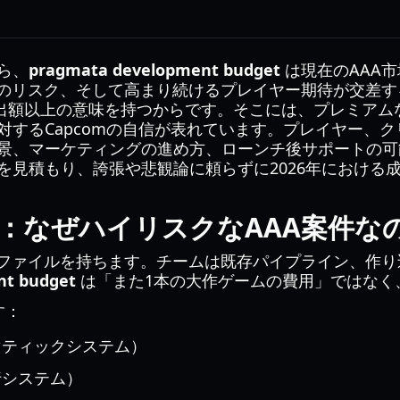
ら、
pragmata development budget
は現在のAAA
有のリスク、そして高まり続けるプレイヤー期待が交差
出額以上の意味を持つからです。そこには、プレミアムな
対するCapcomの自信が表れています。プレイヤー、
景、マーケティングの進め方、ローンチ後サポートの可
を見積もり、誇張や悲観論に頼らずに2026年における
発予算：なぜハイリスクなAAA案件な
プロファイルを持ちます。チームは既存パイプライン、作
nt budget
は「また1本の大作ゲームの費用」ではなく
す：
マティックシステム）
行システム）