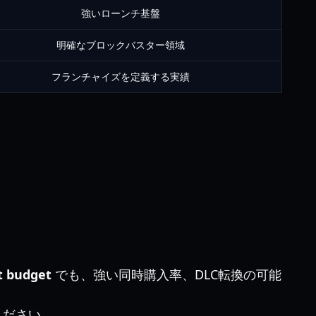
強いローンチ基盤
明確なブロックバスター領域
フランチャイズを定義する実績
 budget
でも、強い同時購入率、DLC転換の可能
ください。