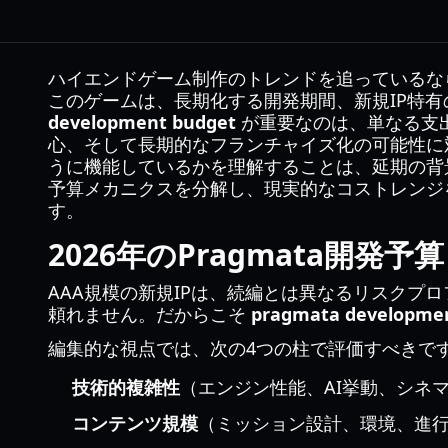
ハイエンドゲーム制作のトレンドを追っているな
このゲームは、長期化する開発期間、新規IP特
development budget
が重要なのは、単なる支
心、そして長期的なフランチャイズ化の可能性に
うに機能しているかを理解することは、延期の背
予算メカニクスを分解し、現実的なコストレンジ
す。
2026年のPragmata開
AAA規模の新規IPは、続編とは異なるリスク
頼れません。だからこそ
pragmata developme
編集的な視点では、次の4つの柱で評価すべきで
技術的複雑性
（エンジン性能、AI挙動、シネ
コンテンツ規模
（ミッション設計、環境、進