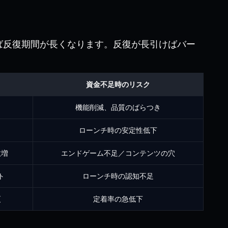
ば反復期間が長くなります。反復が長引けばバー
資金不足時のリスク
機能削減、品質のばらつき
さ
ローンチ時の安定性低下
数増
エンドゲーム不足／コンテンツの穴
ト
ローンチ時の認知不足
更
定着率の急低下