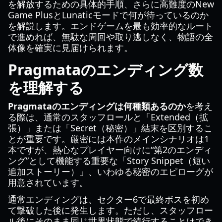
を解放するための具体的手順、さらに高難度のNew
Game PlusとLunaticモードで何が待っているのか
を解説します。エンドゲームを最も効率的なルート
で進めれば、無駄な周回や取り逃しなく、物語の全
体像を確実に見届けられます。
Pragmataのエンディング数
を理解する
Pragmataのエンディングは何種類あるのか
を考え
る際は、通常のスタッフロールと「Extended（拡
張）」または「Secret（秘密）」結末を区別するこ
とが重要です。厳密には本作のメインシナリオは1
本ですが、熱心なプレイヤー向けに“第2のエンディ
ング”として機能する重要な「Story Snippet（短い
追加ストーリー）」、いわゆる秘密のエピローグが
用意されています。
通常エンディングは、セクター6で最終ボスを初め
て撃破した後に発生します。ただし、スタッフロー
ル後にそのまま同じ世界状態で続行することはでき