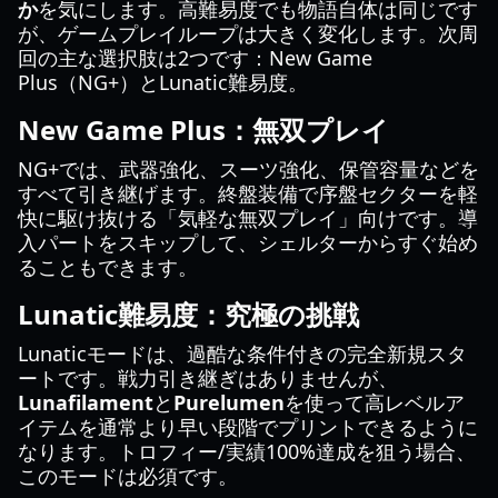
か
を気にします。高難易度でも物語自体は同じです
が、ゲームプレイループは大きく変化します。次周
回の主な選択肢は2つです：New Game
Plus（NG+）とLunatic難易度。
New Game Plus：無双プレイ
NG+では、武器強化、スーツ強化、保管容量などを
すべて引き継げます。終盤装備で序盤セクターを軽
快に駆け抜ける「気軽な無双プレイ」向けです。導
入パートをスキップして、シェルターからすぐ始め
ることもできます。
Lunatic難易度：究極の挑戦
Lunaticモードは、過酷な条件付きの完全新規スタ
ートです。戦力引き継ぎはありませんが、
Lunafilament
と
Purelumen
を使って高レベルア
イテムを通常より早い段階でプリントできるように
なります。トロフィー/実績100%達成を狙う場合、
このモードは必須です。