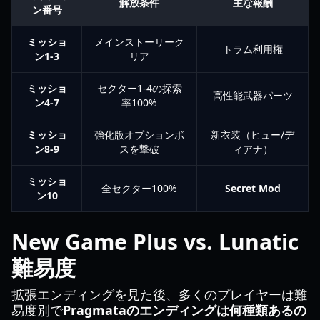
解放条件
主な報酬
ン番号
ミッショ
メインストーリーク
トラム利用権
ン1-3
リア
ミッショ
セクター1-4の探索
高性能武器パーツ
ン4-7
率100%
ミッショ
強化版オプションボ
新衣装（ヒュー/デ
ン8-9
スを撃破
ィアナ）
ミッショ
全セクター100%
Secret Mod
ン10
New Game Plus vs. Lunatic
難易度
拡張エンディングを見た後、多くのプレイヤーは難
易度別で
Pragmataのエンディングは何種類あるの