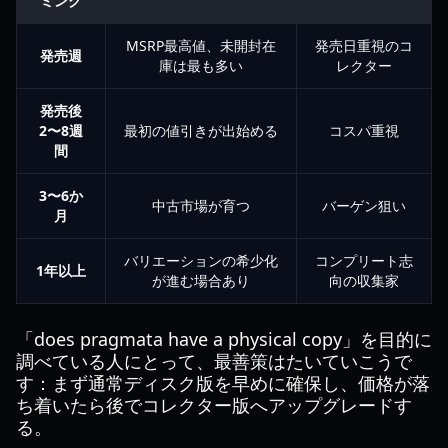
ミング
MSRP最高値、未開封在
発売日重視のコ
発売週
庫は最も多い
レクター
発売後
2〜8週
最初の値引きが出始める
コスパ重視
間
3〜6か
中古市場が育つ
バーゲン狙い
月
バリエーションの希少化
コンプリート志
1年以上
が進む場合あり
向の収集家
「does pragmata have a physical copy」を目的に
調べている人にとって、最善策はたいていこうで
す：まず通常ディスク版を早めに確保し、価格が落
ち着いたら後でコレクター版へアップグレードす
る。