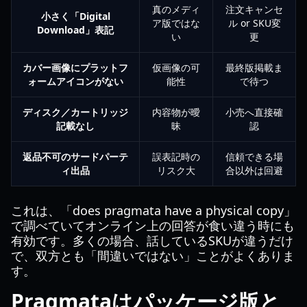
真のメディ
注文キャンセ
小さく「Digital
ア版ではな
ル or SKU変
Download」表記
い
更
カバー画像にプラットフ
仮画像の可
最終版掲載ま
ォームアイコンがない
能性
で待つ
ディスク／カートリッジ
内容物が曖
小売へ直接確
記載なし
昧
認
返品不可のサードパーテ
誤表記時の
信頼できる場
ィ出品
リスク大
合以外は回避
これは、「does pragmata have a physical copy」
で調べていてオンライン上の回答が食い違う時にも
有効です。多くの場合、話しているSKUが違うだけ
で、双方とも「間違いではない」ことがよくありま
す。
Pragmataはパッケージ版と