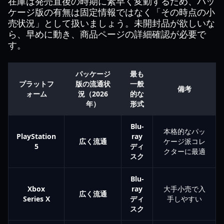
在庫は発売直後の時期に素早く変動するため、パッ
ケージ版の有無は固定情報ではなく「その時点の小
売状況」として扱いましょう。未開封品が欲しいな
ら、早めに動き、商品ページの詳細確認が必要で
す。
パッケージ
最も
プラットフ
版の流通状
一般
備考
ォーム
況（2026
的な
年）
形式
Blu-
本格的なパッ
PlayStation
ray
広く流通
ケージ派コレ
5
ディ
クターに最適
スク
Blu-
Xbox
ray
大手小売で入
広く流通
Series X
ディ
手しやすい
スク