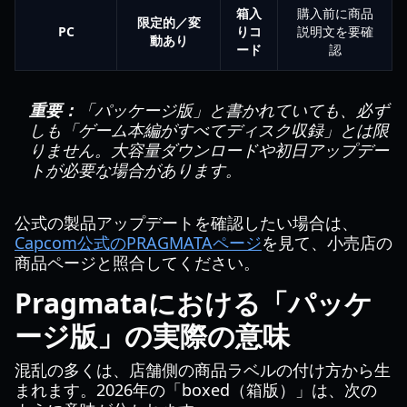
箱入
購入前に商品
限定的／変
PC
りコ
説明文を要確
動あり
ード
認
重要：
「パッケージ版」と書かれていても、必ず
しも「ゲーム本編がすべてディスク収録」とは限
りません。大容量ダウンロードや初日アップデー
トが必要な場合があります。
公式の製品アップデートを確認したい場合は、
Capcom公式のPRAGMATAページ
を見て、小売店の
商品ページと照合してください。
Pragmataにおける「パッケ
ージ版」の実際の意味
混乱の多くは、店舗側の商品ラベルの付け方から生
まれます。2026年の「boxed（箱版）」は、次の