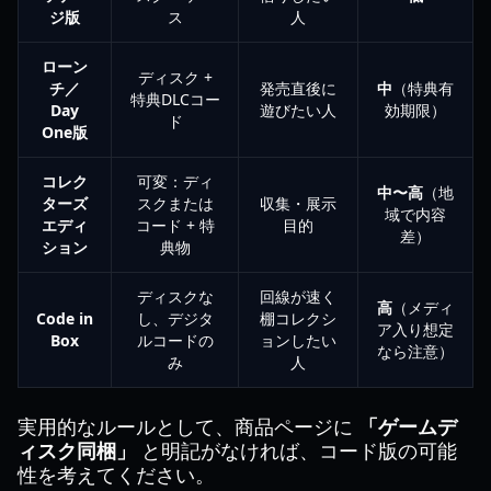
ジ版
ス
人
ローン
ディスク +
チ／
発売直後に
中
（特典有
特典DLCコー
Day
遊びたい人
効期限）
ド
One版
コレク
可変：ディ
中〜高
（地
ターズ
スクまたは
収集・展示
域で内容
エディ
コード + 特
目的
差）
ション
典物
ディスクな
回線が速く
高
（メディ
Code in
し、デジタ
棚コレクシ
ア入り想定
Box
ルコードの
ョンしたい
なら注意）
み
人
実用的なルールとして、商品ページに
「ゲームデ
ィスク同梱」
と明記がなければ、コード版の可能
性を考えてください。