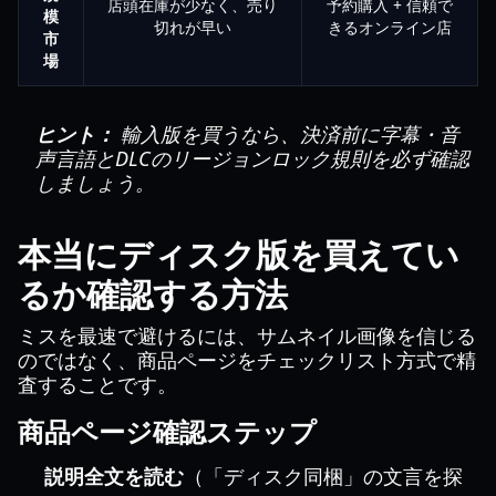
店頭在庫が少なく、売り
予約購入 + 信頼で
模
切れが早い
きるオンライン店
市
場
ヒント：
輸入版を買うなら、決済前に字幕・音
声言語とDLCのリージョンロック規則を必ず確認
しましょう。
本当にディスク版を買えてい
るか確認する方法
ミスを最速で避けるには、サムネイル画像を信じる
のではなく、商品ページをチェックリスト方式で精
査することです。
商品ページ確認ステップ
説明全文を読む
（「ディスク同梱」の文言を探