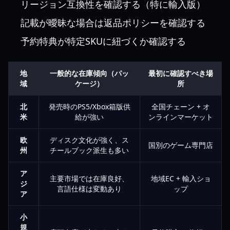
リージョン互換性を確認する（特に輸入版）
記載が曖昧な場合は返品ポリシーを確認する
予約特典が特定SKUに紐づくか確認する
地
一般的な在庫傾向（パッ
最初に確認すべき場
域
ケージ）
所
北
発売時のPS5/Xbox箱版供
全国チェーン + オ
米
給が強い
ンラインマーケット
欧
ディスク文化が強く、ス
国別のゲーム専門店
州
チールブック派生も多い
ア
主要市場では在庫良好、
地域EC + 輸入ショ
ジ
言語仕様は変動あり
ップ
ア
小
規