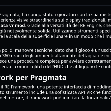
Pragmata, ha conquistato i giocatori con la sua miste
erienza visiva straordinaria sui display tradizionali
ata vr mod
. Grazie alla versatilità del RE Engine, c
è già notevolmente solida. Utilizzando strumenti spe
ere la scala della superficie lunare in un modo che 
 po' di manovre tecniche, dato che il gioco è un'uscita
 360 gradi degli ambienti altamente dettagliati e inc
isce una procedura completa per avviare correttament
senza i comuni glitch dell'HUD che affliggono le conf
work per Pragmata
 il RE Framework, una potente interfaccia di moddin
sto strumento include una sofisticata API VR che funz
 del motore, il framework può iniettare la funzionalit