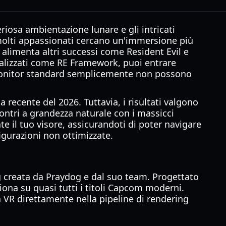
riosa ambientazione lunare e gli intricati
, molti appassionati cercano un'immersione più
he alimenta altri successi come Resident Evil e
cializzati come RE Framework, puoi entrare
i monitor standard semplicemente non possono
 recente del 2026. Tuttavia, i risultati valgono
ontri a grandezza naturale con i massicci
e il tuo visore, assicurandoti di poter navigare
igurazioni non ottimizzate.
g creata da Praydog e dal suo team. Progettato
iona su quasi tutti i titoli Capcom moderni.
à VR direttamente nella pipeline di rendering