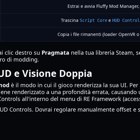
Estrai e avvia Fluffy Mod Manager
Trascina
e
Script Core
HUD Control
Copia i file rimanenti (loader OpenVR o
ai clic destro su
Pragmata
nella tua libreria Steam, 
oro di modding.
UD e Visione Doppia
mod
è il modo in cui il gioco renderizza la sua UI. P
ne renderizzato a una profondità errata, causando 
D Controls all'interno del menu di RE Framework (acce
HUD Controls. Dovrai regolare manualmente offset e sca