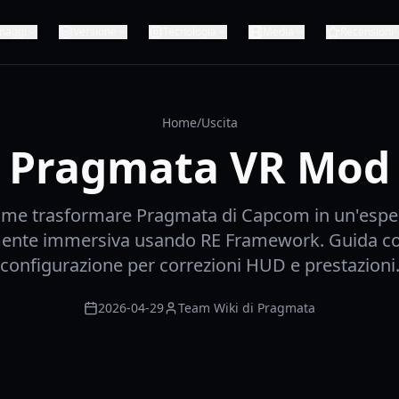
naggi
Versione
Tecnologia
Media
Recensioni
Home
/
Uscita
Pragmata VR Mod
ome trasformare Pragmata di Capcom in un'espe
nte immersiva usando RE Framework. Guida co
configurazione per correzioni HUD e prestazioni
2026-04-29
Team Wiki di Pragmata