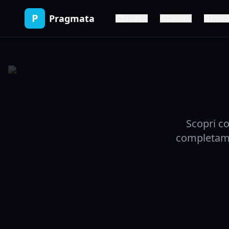
P
Pragmata
Uscita
Demo
Perso
Scopri c
completame