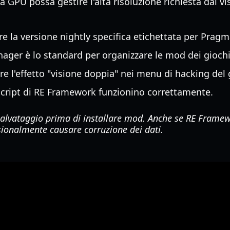
a GPU possa gestire l'alta risoluzione richiesta dai v
re la versione nightly specifica etichettata per Pragm
ager è lo standard per organizzare le mod dei gioch
e l'effetto "visione doppia" nei menu di hacking del 
script di RE Framework funzionino correttamente.
salvataggio prima di installare mod. Anche se RE Framew
sionalmente causare corruzione dei dati.