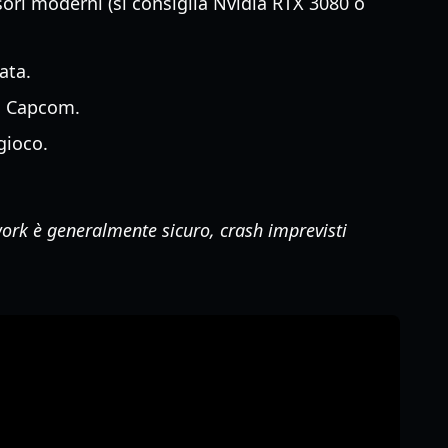
isori moderni (si consiglia Nvidia RTX 3080 o
ata.
i Capcom.
gioco.
ork è generalmente sicuro, crash imprevisti