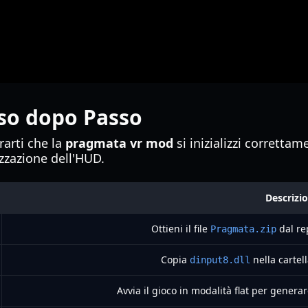
sso dopo Passo
arti che la
pragmata vr mod
si inizializzi correttam
izzazione dell'HUD.
Descrizi
Ottieni il file
dal rep
Pragmata.zip
Copia
nella cartel
dinput8.dll
Avvia il gioco in modalità flat per generar