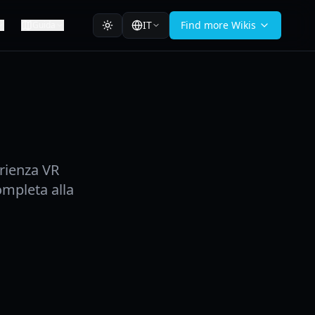
IT
Find more Wikis
Guida
rienza VR
mpleta alla
.