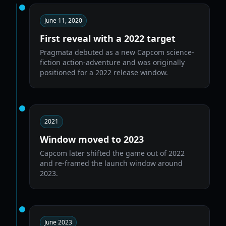
June 11, 2020
First reveal with a 2022 target
Pragmata debuted as a new Capcom science-
fiction action-adventure and was originally
positioned for a 2022 release window.
2021
Window moved to 2023
Capcom later shifted the game out of 2022
and re-framed the launch window around
2023.
June 2023