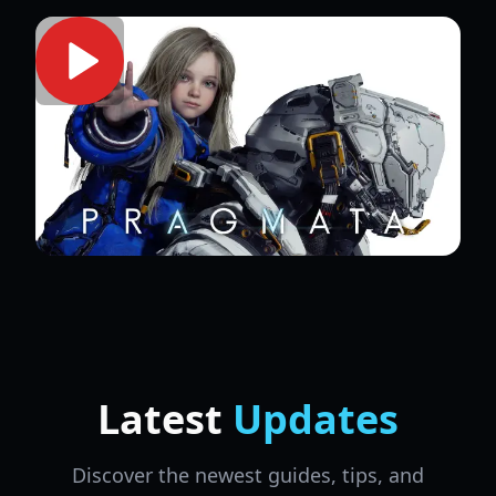
Latest
Updates
Discover the newest guides, tips, and