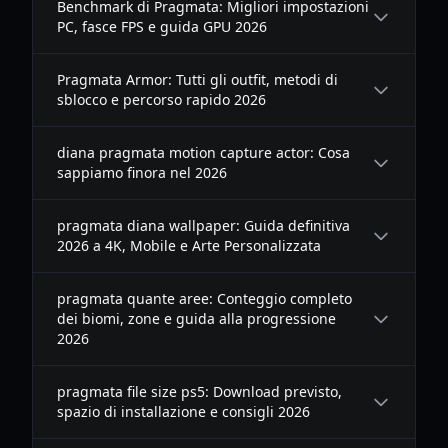
Benchmark di Pragmata: Migliori impostazioni
PC, fasce FPS e guida GPU 2026
Pragmata Armor: Tutti gli outfit, metodi di
sblocco e percorso rapido 2026
diana pragmata motion capture actor: Cosa
sappiamo finora nel 2026
pragmata diana wallpaper: Guida definitiva
2026 a 4K, Mobile e Arte Personalizzata
pragmata quante aree: Conteggio completo
dei biomi, zone e guida alla progressione
2026
pragmata file size ps5: Download previsto,
spazio di installazione e consigli 2026