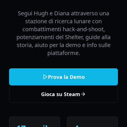
Segui Hugh e Diana attraverso una
stazione di ricerca lunare con
combattimenti hack-and-shoot,
potenziamenti del Shelter, guide alla
storia, aiuto per la demo e info sulle
piattaforme.
Prova la Demo
Gioca su Steam