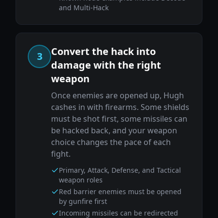
and Multi-Hack
Convert the hack into
3
damage with the right
weapon
Once enemies are opened up, Hugh
cashes in with firearms. Some shields
must be shot first, some missiles can
be hacked back, and your weapon
choice changes the pace of each
fight.
Primary, Attack, Defense, and Tactical
weapon roles
Red barrier enemies must be opened
by gunfire first
Incoming missiles can be redirected