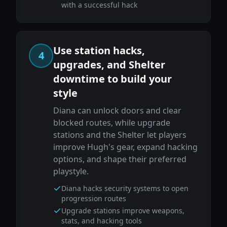
with a successful hack
Use station hacks,
4
upgrades, and Shelter
downtime to build your
style
Diana can unlock doors and clear
blocked routes, while upgrade
stations and the Shelter let players
improve Hugh's gear, expand hacking
options, and shape their preferred
playstyle.
Diana hacks security systems to open
progression routes
Upgrade stations improve weapons,
stats, and hacking tools