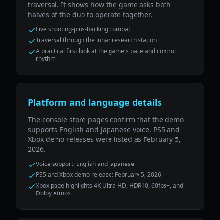
traversal. It shows how the game asks both
halves of the duo to operate together.
Live shooting-plus-hacking combat
Traversal through the lunar research station
A practical first look at the game's pace and control
rhythm
Platform and language details
The console store pages confirm that the demo
supports English and Japanese voice. PS5 and
Xbox demo releases were listed as February 5,
2026.
Voice support: English and Japanese
PS5 and Xbox demo release: February 5, 2026
Xbox page highlights 4K Ultra HD, HDR10, 60fps+, and
Dolby Atmos