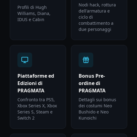
Nodi hack, rottura
Profili di Hugh
dell'armatura e
Williams, Diana,
ciclo di
IDUS e Cabin
combattimento a
due personaggi
Piattaforme ed
Bonus Pre-
Edizioni di
ordine di
PRAGMATA
PRAGMATA
Confronto tra PS5,
Dettagli sui bonus
Xbox Series X, Xbox
dei costumi Neo
Series S, Steam e
Bushido e Neo
Switch 2
Kunoichi