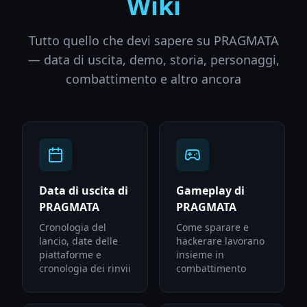
Wiki
Tutto quello che devi sapere su PRAGMATA
— data di uscita, demo, storia, personaggi,
combattimento e altro ancora
Data di uscita di
Gameplay di
PRAGMATA
PRAGMATA
Cronologia del
Come sparare e
lancio, date delle
hackerare lavorano
piattaforme e
insieme in
cronologia dei rinvii
combattimento