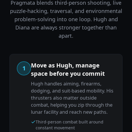
Pragmata blends third-person shooting, live
puzzle-hacking, traversal, and environmental
problem-solving into one loop. Hugh and
Diana are always stronger together than
apart.
Move as Hugh, manage
1
space before you commit
Hugh handles aiming, firearms,
dodging, and suit-based mobility. His
thrusters also matter outside
combat, helping you zip through the
lunar facility and reach new paths.
Third-person combat built around
constant movement