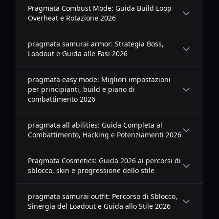
Pragmata Combust Mode: Guida Build Loop
Overheat e Rotazione 2026
pragmata samurai armor: Strategia Boss,
Loadout e Guida alle Fasi 2026
pragmata easy mode: Migliori impostazioni
per principianti, build e piano di
combattimento 2026
pragmata all abilities: Guida Completa al
Combattimento, Hacking e Potenziamenti 2026
Pragmata Cosmetics: Guida 2026 ai percorsi di
sblocco, skin e progressione dello stile
pragmata samurai outfit: Percorso di Sblocco,
Sinergia del Loadout e Guida allo Stile 2026