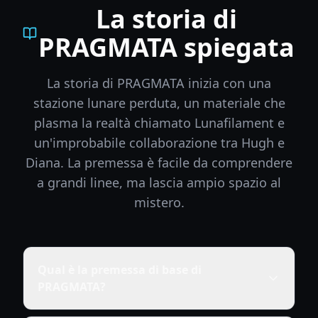
La storia di
PRAGMATA spiegata
La storia di PRAGMATA inizia con una
stazione lunare perduta, un materiale che
plasma la realtà chiamato Lunafilament e
un'improbabile collaborazione tra Hugh e
Diana. La premessa è facile da comprendere
a grandi linee, ma lascia ampio spazio al
mistero.
Qual è la premessa di base di
PRAGMATA?