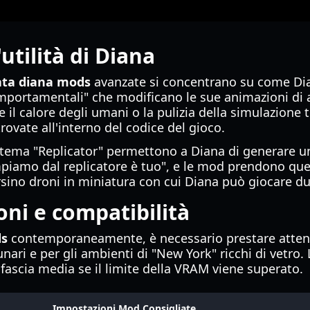
'utilità di Diana
ta diana mods
avanzate si concentrano su come Dia
portamentali" che modificano le sue animazioni di at
l calore degli umani o la pulizia della simulazione 
trovate all'interno del codice del gioco.
tema "Replicator" permettono a Diana di generare una
mpiamo dal replicatore è tuo", e le mod prendono que
rsino droni in miniatura con cui Diana può giocare du
oni e compatibilità
ds
contemporaneamente, è necessario prestare attenz
 lunari e per gli ambienti di "New York" ricchi di vetr
 fascia media se il limite della VRAM viene superato.
Impostazioni Mod Consigliate