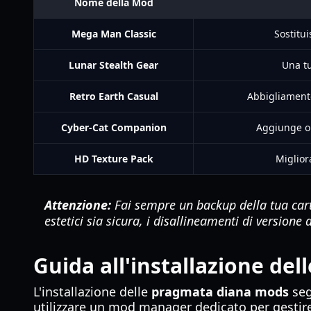
Nome della Mod
Mega Man Classic
Sostitui
Lunar Stealth Gear
Una tu
Retro Earth Casual
Abbigliamento
Cyber-Cat Companion
Aggiunge or
HD Texture Pack
Migliora
Attenzione:
Fai sempre un backup della tua car
estetici sia sicura, i disallineamenti di version
Guida all'installazione del
L'installazione delle
pragmata diana mods
seg
utilizzare un mod manager dedicato per gestire i