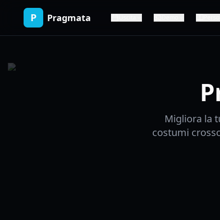
P
Pragmata
Uscita
Demo
Perso
P
Migliora la 
costumi crosso