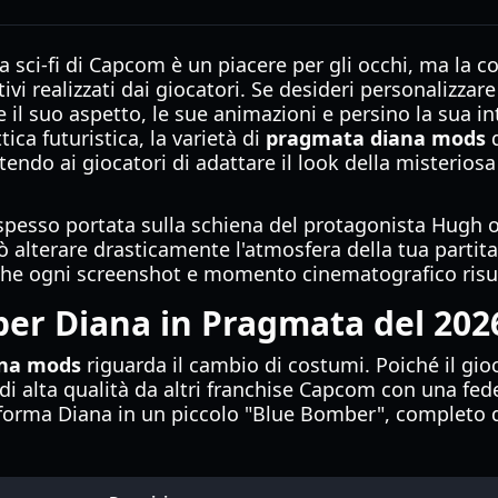
ea sci-fi di Capcom è un piacere per gli occhi, ma la
ivi realizzati dai giocatori. Se desideri personalizza
l suo aspetto, le sue animazioni e persino la sua in
ca futuristica, la varietà di
pragmata diana mods
d
endo ai giocatori di adattare il look della misteriosa
spesso portata sulla schiena del protagonista Hugh o
alterare drasticamente l'atmosfera della tua partita. 
che ogni screenshot e momento cinematografico risult
per Diana in Pragmata del 202
ana mods
riguarda il cambio di costumi. Poiché il gio
i alta qualità da altri franchise Capcom con una fede
forma Diana in un piccolo "Blue Bomber", completo d