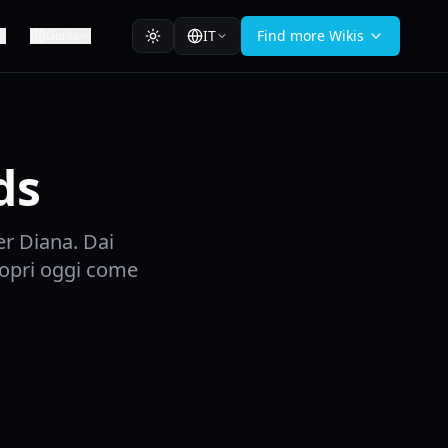
IT
Find more Wikis
Guida
ds
er Diana. Dai
copri oggi come