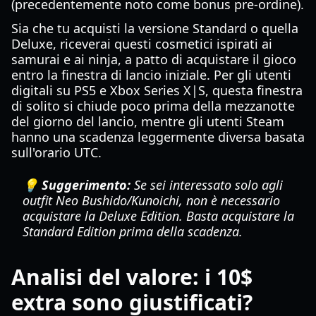
(precedentemente noto come bonus pre-ordine).
Sia che tu acquisti la versione Standard o quella
Deluxe, riceverai questi cosmetici ispirati ai
samurai e ai ninja, a patto di acquistare il gioco
entro la finestra di lancio iniziale. Per gli utenti
digitali su PS5 e Xbox Series X|S, questa finestra
di solito si chiude poco prima della mezzanotte
del giorno del lancio, mentre gli utenti Steam
hanno una scadenza leggermente diversa basata
sull'orario UTC.
💡 Suggerimento:
Se sei interessato solo agli
outfit Neo Bushido/Kunoichi, non è necessario
acquistare la Deluxe Edition. Basta acquistare la
Standard Edition prima della scadenza.
Analisi del valore: i 10$
extra sono giustificati?