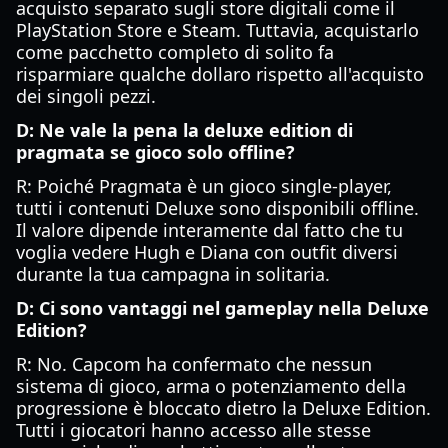
acquisto separato sugli store digitali come il
PlayStation Store e Steam. Tuttavia, acquistarlo
come pacchetto completo di solito fa
risparmiare qualche dollaro rispetto all'acquisto
dei singoli pezzi.
D: Ne vale la pena la deluxe edition di
pragmata se gioco solo offline?
R: Poiché Pragmata è un gioco single-player,
tutti i contenuti Deluxe sono disponibili offline.
Il valore dipende interamente dal fatto che tu
voglia vedere Hugh e Diana con outfit diversi
durante la tua campagna in solitaria.
D: Ci sono vantaggi nel gameplay nella Deluxe
Edition?
R: No. Capcom ha confermato che nessun
sistema di gioco, arma o potenziamento della
progressione è bloccato dietro la Deluxe Edition.
Tutti i giocatori hanno accesso alle stesse