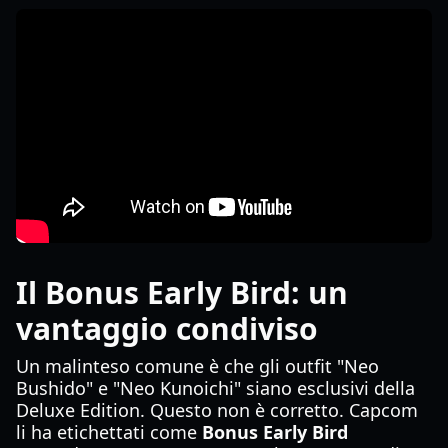
Il Bonus Early Bird: un
vantaggio condiviso
Un malinteso comune è che gli outfit "Neo
Bushido" e "Neo Kunoichi" siano esclusivi della
Deluxe Edition. Questo non è corretto. Capcom
li ha etichettati come
Bonus Early Bird