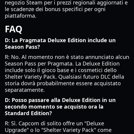
negozio Steam per i prezzi regionali aggiornati e
le scadenze dei bonus specifici per ogni
piattaforma.
FAQ
D: La Pragmata Deluxe Edition include un
Season Pass?
R: No. Al momento non è stato annunciato alcun
Season Pass per Pragmata. La Deluxe Edition
include solo il gioco base e i cosmetici dello
Shelter Variety Pack. Qualsiasi futuro DLC della
storia dovrà probabilmente essere acquistato
separatamente.
D: Posso passare alla Deluxe Edition in un
secondo momento se acquisto ora la
Standard Edition?
R: Sì. Capcom di solito offre un "Deluxe
Upgrade" o lo "Shelter Variety Pack" come