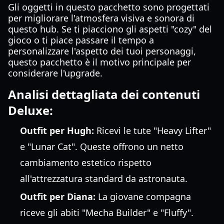
Gli oggetti in questo pacchetto sono progettati
per migliorare l'atmosfera visiva e sonora di
questo hub. Se ti piacciono gli aspetti "cozy" del
gioco o ti piace passare il tempo a
personalizzare l'aspetto dei tuoi personaggi,
questo pacchetto è il motivo principale per
considerare l'upgrade.
Analisi dettagliata dei contenuti
Deluxe:
Outfit per Hugh:
Ricevi le tute "Heavy Lifter"
e "Lunar Cat". Queste offrono un netto
cambiamento estetico rispetto
all'attrezzatura standard da astronauta.
Outfit per Diana:
La giovane compagna
riceve gli abiti "Mecha Builder" e "Fluffy".