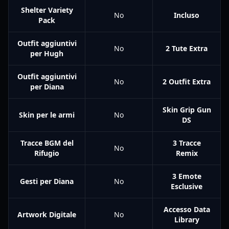
Shelter Variety
No
Incluso
Pack
Outfit aggiuntivi
No
2 Tute Extra
per Hugh
Outfit aggiuntivi
No
2 Outfit Extra
per Diana
Skin Grip Gun
Skin per le armi
No
DS
Tracce BGM del
3 Tracce
No
Rifugio
Remix
3 Emote
Gesti per Diana
No
Esclusive
Accesso Data
Artwork Digitale
No
Library