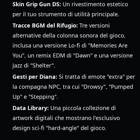
Skin Grip Gun DS:
Un rivestimento estetico
per il tuo strumento di utilità principale.
Tracce BGM del Rifugio:
Tre versioni
alternative della colonna sonora del gioco,
inclusa una versione Lo-fi di "Memories Are
You", un remix EDM di "Dawn" e una versione
Jazz di "Shelter".
Gesti per Diana:
Si tratta di emote "extra" per
la compagna NPC, tra cui "Drowsy", "Pumped
Up" e "Stepping".
Data Library:
Una piccola collezione di
artwork digitali che mostrano l'esclusivo
design sci-fi "hard-angle" del gioco.