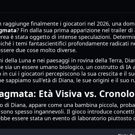
m raggiunge finalmente i giocatori nel 2026, una dom
agmata
? Fin dalla sua prima apparizione nel trailer d
terea è stata oggetto di intense speculazioni. Determ
ché i temi fantascientifici profondamente radicati n
essere due cose molto diverse.
i della Luna e nei paesaggi in rovina della Terra, Di
he sia un essere umano biologico, un costrutto di I
in cui i giocatori percepiscono la sua crescita e il s
 sappiamo sull'età di Diana, le sue origini e il suo r
agmata: Età Visiva vs. Cronolo
o di Diana, appare come una bambina piccola, probabi
ono spesso ingannevoli. Il gioco introduce concetti c
rebbe essere stata un evento di laboratorio piuttosto 