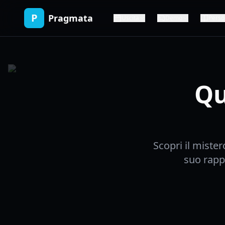
P
Pragmata
Uscita
Demo
Perso
Qu
Scopri il mister
suo rapp