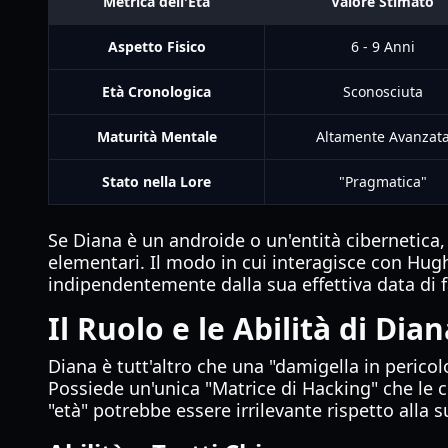
Metrica dell'Età
Valore Stimato
Aspetto Fisico
6 - 9 Anni
Età Cronologica
Sconosciuta
Maturità Mentale
Altamente Avanzat
Stato nella Lore
"Pragmatica"
Se Diana è un androide o un'entità cibernetica,
elementari. Il modo in cui interagisce con Hug
indipendentemente dalla sua effettiva data di f
Il Ruolo e le Abilità di Dia
Diana è tutt'altro che una "damigella in pericolo
Possiede un'unica "Matrice di Hacking" che le c
"età" potrebbe essere irrilevante rispetto alla 