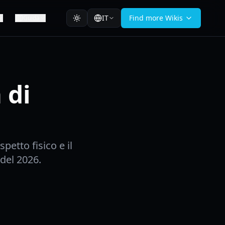
IT
Find more Wikis
Guida
 di
petto fisico e il
del 2026.