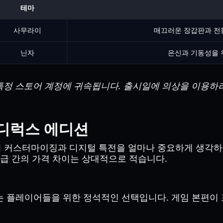
테마
사무라이
매끄러운 장갑판과 전
닌자
은신과 기동성을 
특정 스토어 계정에 귀속됩니다. 출시일에 의상을 이용
. 디럭스 에디션
커스터마이징과 디지털 특전을 얼마나 중요하게 생각하느냐
등급 간의 가격 차이는 상대적으로 적습니다.
 플레이어들을 위한 정석적인 선택입니다. 게임 본편이 포