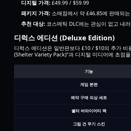
디지털 가격:
£49.99 / $59.99
패키지 가격:
소매점에서 약 £46.85에 판매되
추천 대상:
코스메틱 DLC에는 관심이 없고 내
디럭스 에디션 (Deluxe Edition)
디럭스 에디션은 일반판보다 £10 / $10의 추가
(Shelter Variety Pack)"과 디지털 미디어에 
기능
게임 본편
예약 구매 의상 세트
쉘터 버라이어티 팩
그립 건 무기 스킨