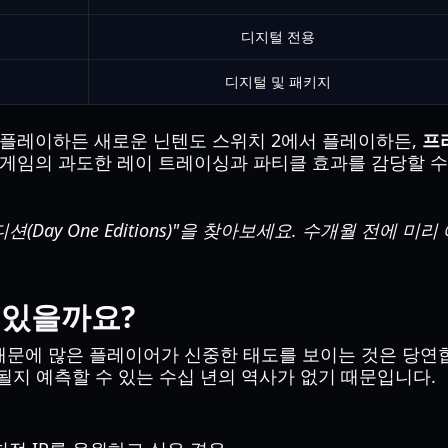
디지털 전용
디지털 및 패키지
 플레이하든 새로운 닌텐도 스위치 2에서 플레이하든,
프
 게임의 과도한 레이 트레이싱과 파티클 효과를 감당할 
Day One Editions)"을 찾아보세요. 수개월 전에
 있을까요?
 때문에 많은 플레이어가 신중한 태도를 보이는 것은 당연
될지 예측할 수 있는 수십 년의 역사가 없기 때문입니다.