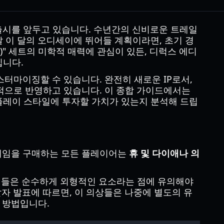
4일 출시를 앞두고 있습니다. 수년간의 신비로운 트레일
 이 달의 오디세이에 뛰어들 계획이라면, 초기 경
do)" 세트의 미학적 매력에 관심이 있든, 디럭스 에디
입니다.
터마이징할 수 있습니다. 완전히 새로운 IP로서,
적으로 반영하고 있습니다. 이 종합 가이드에서는
 플레이 스타일에 투자할 가치가 있는지 분석해 드립
에 게임을 구매하는 모든 플레이어는
휴 및 다이애나 의
이템들은 순수하게 외형적인 요소라는 점에 유의해야
발자 발표에 따르면, 이 의상들은 나중에 별도의 유
한 방법입니다.