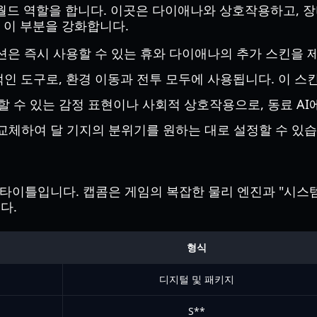
 허브 월드 역할을 합니다. 이곳은 다이애나와 상호작용하고
 이 부분을 강화합니다.
션은 즉시 사용할 수 있는 휴와 다이애나의 추가 스킨을 
인 도구로, 환경 이동과 전투 모두에 사용됩니다. 이 스
 수 있는 감정 표현이나 사회적 상호작용으로, 동료 AI
교체하여 달 기지의 분위기를 원하는 대로 설정할 수 있습
) 타이틀입니다. 캡콤은 게임의 복잡한 물리 엔진과 "시
다.
형식
디지털 및 패키지
S**