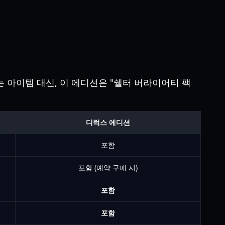
는 아이템 대신, 이 에디션은 "쉘터 버라이어티 팩
디럭스 에디션
포함
포함 (예약 구매 시)
포함
포함