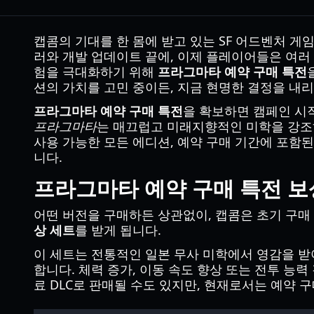
캡콤의 기대를 한 몸에 받고 있는 SF 어드벤처 게임,
러와 개발 업데이트 끝에, 이제 플레이어들은 여러
험을 극대화하기 위해
프라그마타 예약 구매 특전
션의 가치를 고민 중이든, 지금 현명한 결정을 내
프라그마타 예약 구매 특전
을 확보하면 캠페인 시
프라그마타
는 매끄럽고 미래지향적인 미학을 강조
사용 가능한 모든 에디션, 예약 구매 기간에 포함
니다.
프라그마타 예약 구매 특전 보
어떤 버전을 구매하든 상관없이, 캡콤은 초기 구매 
상 세트
를 받게 됩니다.
이 세트는 전통적인 일본 무사 미학에서 영감을 받
합니다. 체력 증가, 이동 속도 향상 또는 전투 능
료 DLC로 판매될 수도 있지만, 현재로서는 예약 