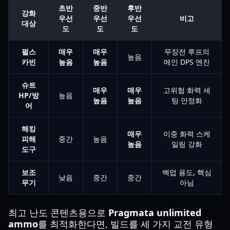
초반
중반
후반
강화
우선
우선
우선
비고
대상
도
도
도
펄스
매우
매우
무장전 루프의
높음
카빈
높음
높음
메인 DPS 엔진
슈트
매우
매우
고위험 화력 세
HP/방
높음
높음
높음
팅 안정화
어
해킹
매우
이중 화력 스케
피해
중간
높음
높음
일링 강화
도구
보조
백업 용도, 핵심
낮음
중간
중간
무기
아님
최고 난도 콘텐츠용으로
Pragmata unlimited
ammo
를 최적화한다면, 빌드를 세 가지 교전 유형