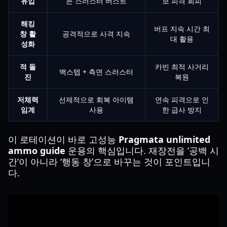
유입
은 스러스터 버스트
보 피격 회피
해킹
버프 지속 시간 최
창 활
공격적으로 사격 지속
대 활용
성화
적 돌
카빈 최적 사거리
백스텝 + 측면 스러스터
진
복원
저체력
선제적으로 회복 아이템
연속 피격으로 인
임계
사용
한 급사 방지
이 로테이션이 바로 고성능
Pragmata unlimited
ammo guide
운용의 핵심입니다. 재장전을 ‘공백 시
간’이 아니라 ‘행동 창’으로 바꾸는 것이 포인트입니
다.