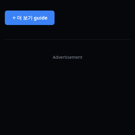
더 보기
guide
Advertisement