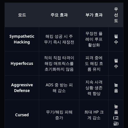
우
모드
주요 효과
부가 효과
선
도
무장전 플
Sympathetic
해킹 성공 시 주
필
레이 루프
Hacking
무기 즉시 재장전
수
활성화
적의 직접 타격이
피격 중에
필
Hyperfocus
해킹 매트릭스를
도 해킹 흐
수
초기화하지 않음
름 유지
지속 사격
Aggressive
ADS 중 받는 피
높
상황 생존
Defense
해 감소
음
력 향상
높
무기/해킹 피해
최대 HP 크
음
Cursed
증가
게 감소
(고
급)