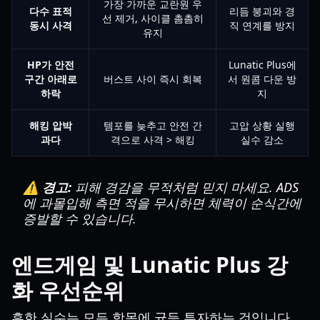
가장 가까운 교란원 우
다수 표적
리듬 붕괴와 경
선 제거, 사이클 촘촘히
동시 사격
직 연계를 방지
유지
HP가 안전
Lunatic Plus에
구간 아래로
버스트 사이 즉시 회복
서 원콤 다운 방
하락
지
해킹 압박
템포를 늦추고 안전 간
고압 상황 실행
과다
격으로 사격 > 해킹
실수 감소
⚠️ 경고:
피해 경감을 무적처럼 믿지 마세요. ADS
에 과몰입해 측면 적을 무시하면 체력이 순식간에
증발할 수 있습니다.
엔드게임 및 Lunatic Plus 강
화 우선순위
흔한 실수는 모든 항목에 균등 투자하는 것입니다.