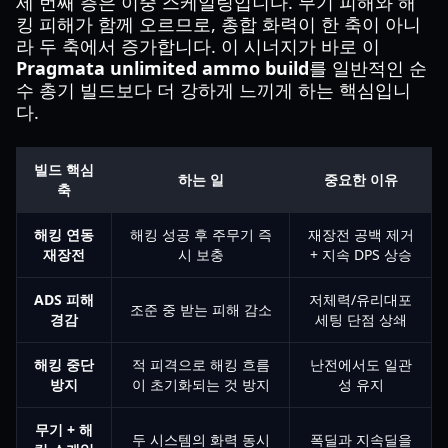
세 번째 층은 이중 스케일링입니다. 무기 피해와 해
킹 피해가 함께 오르므로, 총합 화력이 한 축이 아니
라 두 축에서 증가합니다. 이 시너지가 바로 이
Pragmata unlimited ammo build
를 일반적인 순
수 총기 빌드보다 더 강하게 느끼게 하는 핵심입니
다.
빌드 핵심
하는 일
중요한 이유
축
해킹 연동
해킹 성공 후 주무기 즉
재장전 공백 제거
재장전
시 보충
+ 지속 DPS 상승
ADS 피해
저체력/유리대포
조준 중 받는 피해 감소
경감
세팅 단점 상쇄
해킹 중단
적 피격으로 해킹 흐름
난전에서도 일관
방지
이 초기화되는 것 방지
성 유지
무기 + 해
두 시스템의 화력 동시
폭딜과 지속딜을