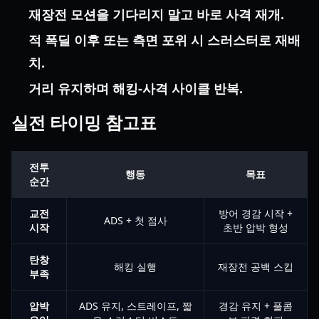
재장전 모션을 기다리지 말고 바로 사격 재개.
적 폭딜 이후 또는 측면 포위 시 스러스터로 재배
치.
거리 유지하며 해킹-사격 사이클 반복.
실전 타이밍 참고표
전투
행동
목표
순간
교전
방어 경감 시작 +
ADS + 첫 점사
시작
초반 압박 형성
탄창
해킹 실행
재장전 공백 스킵
부족
압박
ADS 유지, 스트레이프, 짧
경감 유지 + 풀콤