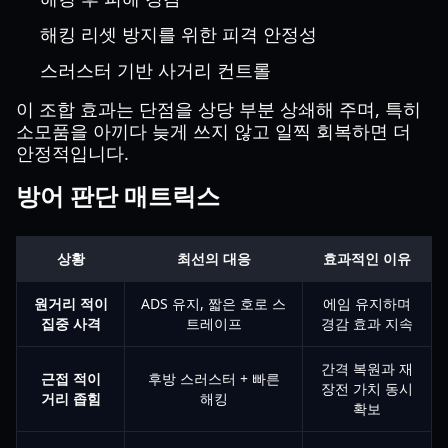
해킹 리셋 방지를 위한 피격 안정성
스러스터 기반 사거리 컨트롤
이 조합 효과는 단점을 상당 부분 상쇄해 주며, 특히
소모품을 아끼다 늦게 쓰지 않고 일찍 회복하면 더
안정적입니다.
방어 판단 매트릭스
상황
최선의 대응
효과적인 이유
원거리 적이
ADS 유지, 짧은 호로 스
에임 유지하며
집중 사격
트레이프
경감 효과 지속
간격 복원과 재
근접 적이
후방 스러스터 + 빠른
장전 가치 동시
거리 좁힘
해킹
확보