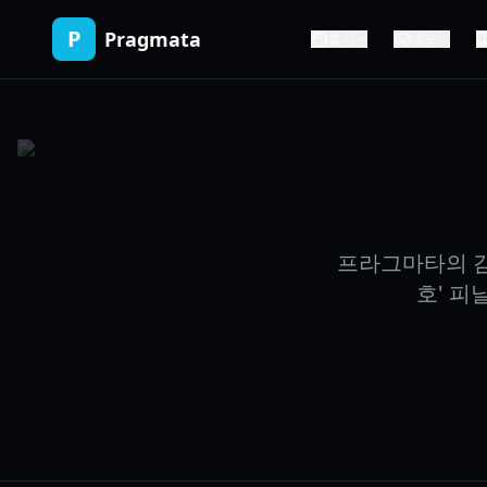
P
Pragmata
출시
데모
프라그마타의 감
호' 피