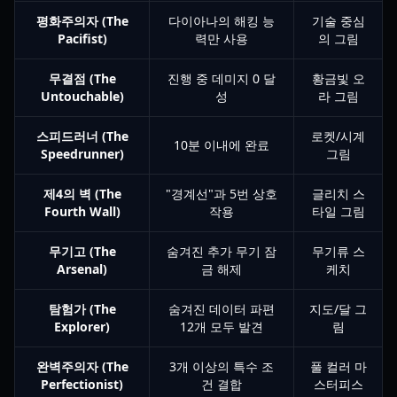
평화주의자 (The
다이아나의 해킹 능
기술 중심
Pacifist)
력만 사용
의 그림
무결점 (The
진행 중 데미지 0 달
황금빛 오
Untouchable)
성
라 그림
스피드러너 (The
로켓/시계
10분 이내에 완료
Speedrunner)
그림
제4의 벽 (The
"경계선"과 5번 상호
글리치 스
Fourth Wall)
작용
타일 그림
무기고 (The
숨겨진 추가 무기 잠
무기류 스
Arsenal)
금 해제
케치
탐험가 (The
숨겨진 데이터 파편
지도/달 그
Explorer)
12개 모두 발견
림
완벽주의자 (The
3개 이상의 특수 조
풀 컬러 마
Perfectionist)
건 결합
스터피스