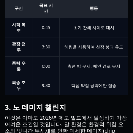
목표 시
구간
행동
간
시작 복
0:45
초기 잔해 사이로 대시
도
광장 전
3:30
해킹을 사용하여 천장 붕괴 유도
투
중력 우
6:00
측면 방 무시, 메인 경로 유지
물
최종 조
9:30
핵심 약점 공략에만 집중
우
3. 노 데미지 챌린지
이것은 아마도 2026년 데모 빌드에서 달성하기 가장
어려운 조건일 것입니다. 달 환경은 환경적 위험 요
소와 빗나간 투사체로 인한 미세한 데미지(chip