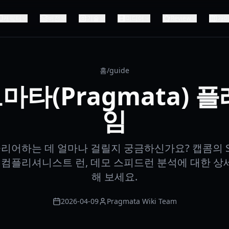
캐릭터
버전
기술
미디어
Review
가
홈
/
guide
타(Pragmata) 
임
리어하는 데 얼마나 걸릴지 궁금하신가요? 캡콤의 S
, 컴플리셔니스트 런, 데모 스피드런 분석에 대한 상
해 보세요.
2026-04-09
Pragmata Wiki Team