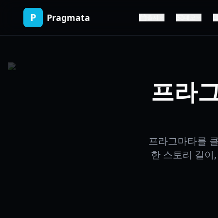
P
Pragmata
출시
데모
프라그마
프라그마타를 클
한 스토리 길이