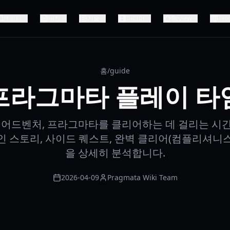
캐릭터
버전
기술
미디어
Review
가
홈
/
guide
프라그마타 플레이 타
션 어드벤처, 프라그마타를 클리어하는 데 걸리는 시
메인 스토리, 사이드 퀘스트, 완벽 클리어(컴플리셔니
을 상세히 분석합니다.
2026-04-09
Pragmata Wiki Team