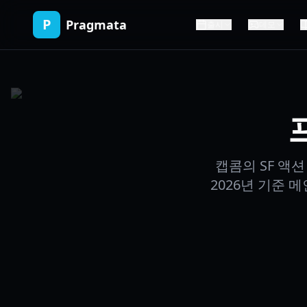
P
Pragmata
출시
데모
캡콤의 SF 액
2026년 기준 