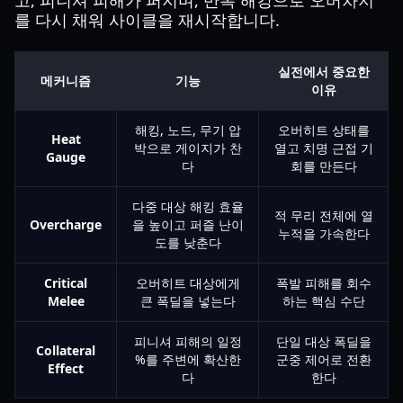
고, 피니셔 피해가 퍼지며, 반복 해킹으로 오버차지
를 다시 채워 사이클을 재시작합니다.
실전에서 중요한
메커니즘
기능
이유
해킹, 노드, 무기 압
오버히트 상태를
Heat
박으로 게이지가 찬
열고 치명 근접 기
Gauge
다
회를 만든다
다중 대상 해킹 효율
적 무리 전체에 열
Overcharge
을 높이고 퍼즐 난이
누적을 가속한다
도를 낮춘다
Critical
오버히트 대상에게
폭발 피해를 회수
Melee
큰 폭딜을 넣는다
하는 핵심 수단
피니셔 피해의 일정
단일 대상 폭딜을
Collateral
%를 주변에 확산한
군중 제어로 전환
Effect
다
한다