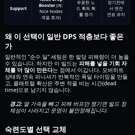
유용한 노
장기전에
Booster
(예:
Support
드 획득 확
서 엔진
Nice Nodes
률 증가
연료 유지
계열 효과)
왜 이 선택이 일반 DPS 적층보다 좋은
가
일반적인 “순수 딜” 세팅은 한 발당 피해량이 더 높을
수 있습니다. 하지만 이 빌드는
피해를 넣을 기회 자
체를 더 많이 만든다
는 점에서 이깁니다. 오버히트
상태와 연속 피니셔가 반복적인 폭딜 타이밍을 만들
고, 콜래트럴 확산은 주변 적을 비는 시간(dead
time)으로 남기지 않습니다.
경고:
열 가속을 빼고 피해 버프만 챙기면 빌드 정
체성이 사라지고 운영이 불안정해집니다.
숙련도별 선택 교체