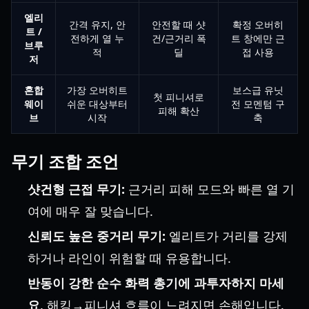
엘리
간격 유지, 안
안전할 때 샷
확정 오버히
트 /
전하게 열 누
건/근거리 폭
트 창에만 근
브루
적
딜
접 사용
저
혼합
가장 오버히트
보스급 유닛
첫 피니셔로
웨이
쉬운 대상부터
전 모멘텀 구
피해 확산
브
시작
축
무기 조합 조언
샷건형 근접 무기:
근거리 피해 모드와 빠른 열 기
여에 매우 잘 맞습니다.
신뢰도 높은 중거리 무기:
엘리트가 거리를 강제
하거나 라인이 위험할 때 유용합니다.
반동이 강한 순수 화력 총기에 과투자하지 마세
요
. 해킹→피니셔 흐름이 느려지면 손해입니다.