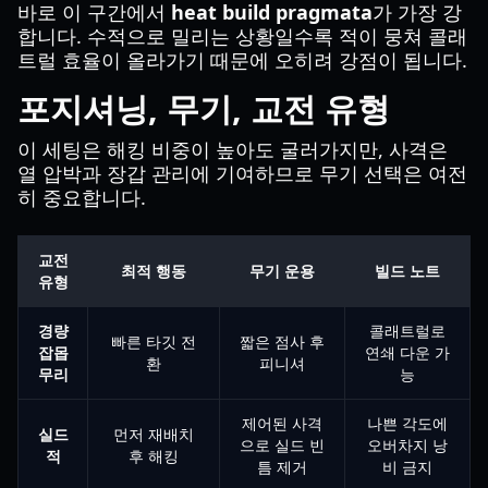
바로 이 구간에서
heat build pragmata
가 가장 강
합니다. 수적으로 밀리는 상황일수록 적이 뭉쳐 콜래
트럴 효율이 올라가기 때문에 오히려 강점이 됩니다.
포지셔닝, 무기, 교전 유형
이 세팅은 해킹 비중이 높아도 굴러가지만, 사격은
열 압박과 장갑 관리에 기여하므로 무기 선택은 여전
히 중요합니다.
교전
최적 행동
무기 운용
빌드 노트
유형
경량
콜래트럴로
빠른 타깃 전
짧은 점사 후
잡몹
연쇄 다운 가
환
피니셔
무리
능
제어된 사격
나쁜 각도에
실드
먼저 재배치
으로 실드 빈
오버차지 낭
적
후 해킹
틈 제거
비 금지