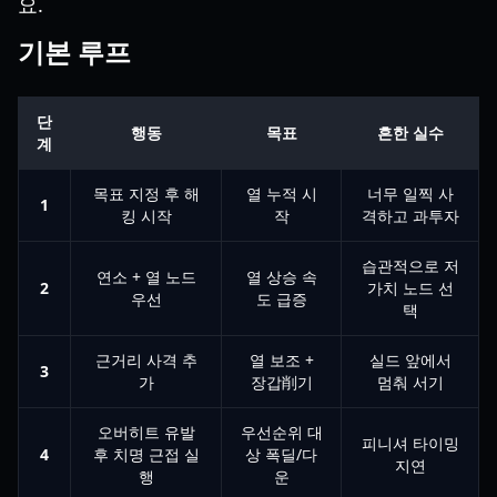
요.
기본 루프
단
행동
목표
흔한 실수
계
목표 지정 후 해
열 누적 시
너무 일찍 사
1
킹 시작
작
격하고 과투자
습관적으로 저
연소 + 열 노드
열 상승 속
2
가치 노드 선
우선
도 급증
택
근거리 사격 추
열 보조 +
실드 앞에서
3
가
장갑削기
멈춰 서기
오버히트 유발
우선순위 대
피니셔 타이밍
4
후 치명 근접 실
상 폭딜/다
지연
행
운