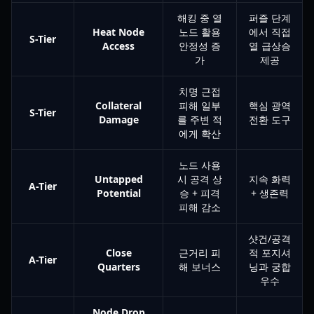
해킹 중 열
퍼즐 단계
Heat Node
노드 활용
에서 직접
S-Tier
Access
안정성 증
열 급상승
가
제공
치명 근접
Collateral
피해 일부
핵심 광역
S-Tier
Damage
를 주변 적
전환 도구
에게 확산
노드 사용
Untapped
시 공격 상
지속 화력
A-Tier
Potential
승 + 피격
+ 생존력
피해 감소
샷건/공격
Close
근거리 피
적 포지셔
A-Tier
Quarters
해 보너스
닝과 궁합
우수
Node Drop