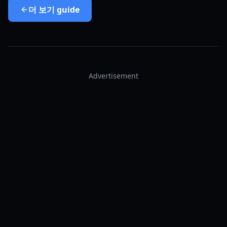
더 보기
guide
Advertisement