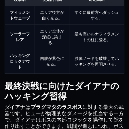
フィラメン
エリア後方が
すぐに最前方へダッシュ
トウェーブ
白く光る。
する。
エリア全体が
ソーラーフ
最も高いルナフィラメン
深紅に染ま
レア
トの柱に登る。
る。
ハッキング
四肢が紫色に
肢体ノードを破壊してハ
ロックアウ
光る。
ッキングを再開させる。
ト
最終決戦に向けたダイアナの
ハッキング習得
ダイアナは
プラグマタのラスボス
に対する最大の武
器です。ヒューが物理的なダメージを担当する一方
で、ダイアナはボスの内部ロジックを操作して隙を
作り出すことができます。戦闘が進むにつれ、ボス