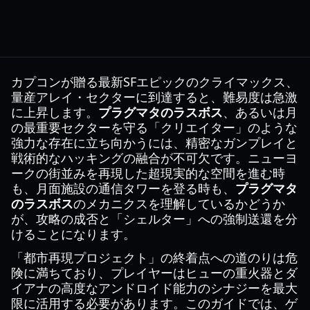
カプコンが贈る最新SFエピックのクライマックス、
量産アレイ・セクターに到達すると、難易度は急激
に上昇します。
プラグマタのラスボス
、あるいは月
の最重要セクターを守る「クリエイター」のような
強力な存在に立ち向かうには、精密なガンプレイと
戦術的なハッキングの融合が不可欠です。ニューヨ
ークの街並みを再現した超現実的な空間を進む時
も、月面施設の通信タワーを登る時も、
プラグマタ
のラスボス
のメカニクスを理解しているかどうか
が、攻略の成否と「シェルター」への強制送還を分
けることになります。
「都市再現プロジェクト」の終着点への道のりは危
険に満ちており、プレイヤーはヒューの重火器とダ
イアナの高度なアンドロイド能力のシナジーを最大
限に活用する必要があります。このガイドでは、ゲ