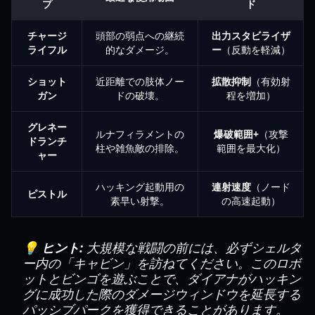
プ
ド
チャージ
頭部の弱点への継続
出力スタビライザ
ライフル
的なダメージ。
ー
（反動を軽減）
ショット
近距離での肢体ノー
拡散抑制
（有効射
ガン
ドの破壊。
程を増加）
グレネー
ルナフィラメントの
爆破範囲+
（攻撃
ドランチ
柱や雑魚敵の排除。
範囲を最大化）
ャー
ハッキング起動用の
連射速度
（ノード
ピストル
素早い射撃。
の高速起動）
💡 ヒント:
大規模な戦闘の前には、必ずシェルタ
ー内の「キャビン」を訪ねてください。このロボ
ットとビンゴを遊ぶことで、ダイアナがハッキン
グに成功した際のダメージウィンドウを延長する
パッシブパークを獲得できることがあります。