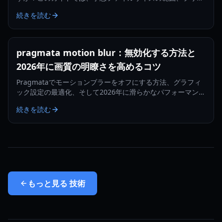
ード時期、アップデート予測、2026年に向けた賢いストレー
続きを読む
ジ計画を解説します。
pragmata motion blur：無効化する方法と
2026年に画質の明瞭さを高めるコツ
Pragmataでモーションブラーをオフにする方法、グラフィ
ック設定の最適化、そして2026年に滑らかなパフォーマンス
でよりクリアな映像を得るための手順を解説します。
続きを読む
もっと見る
技術