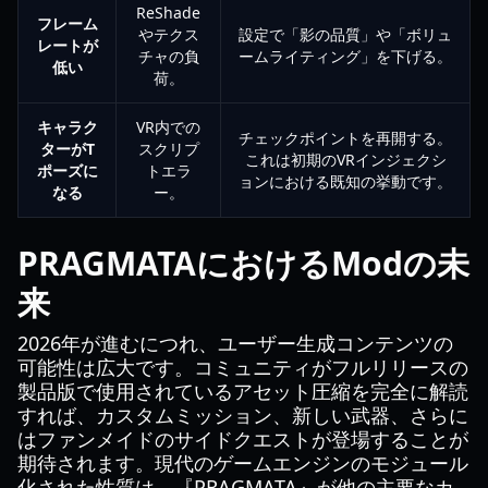
ReShade
フレーム
やテクス
設定で「影の品質」や「ボリュ
レートが
チャの負
ームライティング」を下げる。
低い
荷。
キャラク
VR内での
チェックポイントを再開する。
ターがT
スクリプ
これは初期のVRインジェクシ
ポーズに
トエラ
ョンにおける既知の挙動です。
なる
ー。
PRAGMATAにおけるModの未
来
2026年が進むにつれ、ユーザー生成コンテンツの
可能性は広大です。コミュニティがフルリリースの
製品版で使用されているアセット圧縮を完全に解読
すれば、カスタムミッション、新しい武器、さらに
はファンメイドのサイドクエストが登場することが
期待されます。現代のゲームエンジンのモジュール
化された性質は、『PRAGMATA』が他の主要なカ