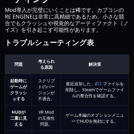
Mod導入が完璧にいくことは稀です。カプコンの
RE ENGINEは非常に高精細であるため、小さな競
合でもクラッシュや視覚的なアーティファクト（ノ
イズ）を引き起こす可能性があります。
トラブルシューティング表
考えられ
問題
解決策
る原因
起動時に
スクリプ
最近追加した
ファイルを
.dll
ゲームが
トのバー
削除し、Steamでゲームファイ
クラッシ
ジョンが
ルの整合性を確認する。
ュする
不適合。
HUDが
VR Mod
ゲーム本編のオプションメニュ
二重に見
の互換性
ーでHUDを無効にする。
える
問題。