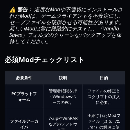
⚠️ 警告：
過度なModや不適切にインストールさ
れたModは、ゲームクライアントを不安定にし、
セーブファイルを破損させる可能性があります。
新しいModは常に段階的にテストし、「Vanilla
Saves」フォルダのクリーンなバックアップを保
持してください。
必須Modチェックリスト
必要条件
説明
目的
管理者権限を持
ファイルの修正と
PCプラットフ
つWindowsベ
スクリプトの注入
ォーム
ースのPC。
に必要。
圧縮されたModフ
7-ZipやWinRAR
ファイルアーカ
ァイル（.zip, .7z,
などのソフトウ
イバ
.rar）の解凍に使
ェア。