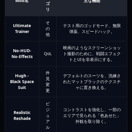
Mod名
主な機能
ゴ
リ
そ
Ultimate
テスト用のゴッドモード、無限
の
Trainer
弾薬、スピードハック。
他
映画のようなスクリーンショッ
No-HUD-
QoL
ト撮影のために、戦闘エフェク
No-Effects
トとUIを非表示にする。
外
Hugh -
デフォルトのスーツを、洗練さ
見
Black Space
れたマットブラックのテクスチ
変
Suit
ャに置き換える。
更
ビ
ジ
コントラストを強化し、一部の
Realistic
ュ
エリアで見られる「色あせた」
Reshade
ア
外観を取り除く。
ル