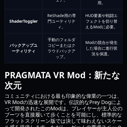
用。
ReShade用の専
HUD要素や戦闘エ
ShaderToggler
門ユーティリテ
フェクトを切り替
ィ。
えるModに必要。
手動のフォルダ
Modの競合が発生
バックアップユ
コピーまたはク
した場合に進行状
ーティリティ
ラウドバックア
況を保護。
ップ。
PRAGMATA VR Mod：新たな
次元
コミュニティにおける最も印象的な偉業の一つは、
VR Modの迅速な展開です。伝説的なPrey Dogによ
って開発されたこのModは、プレイヤーが主人公の
ブーツを直接履いて歩くことを可能にし、標準的な
フラットスクリーン版では決して味わえないスケー