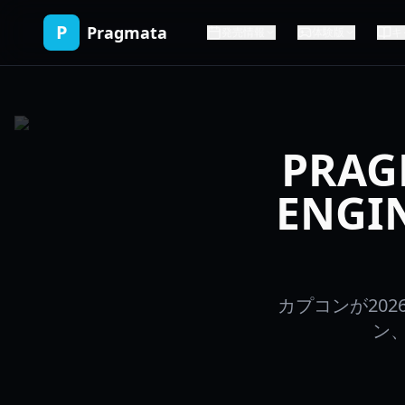
P
Pragmata
発売情報
体験版
キ
PRA
ENG
カプコンが202
ン