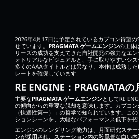
2026年4月17日に予定されているカプコン待
せています。
PRAGMATA ゲームエンジン
の正体
リーズの成功を支えてきた自社開発の強力なエン
ォトリアルなビジュアルと、手に取りやすいシス
多くのAAAタイトルとは異なり、本作は成熟したR
レートを確保しています。
RE ENGINE：PRAGMA
主要な
PRAGMATA ゲームエンジン
としてRE E
の傾向からの重要な脱却を意味します。カプコン
（快適性第一）」の哲学で知られています。この
ションシーンを、大幅なパフォーマンス低下を招
エンジンのレンダリング能力は、月面研究ステー
ンが採用され、ステーション内の殺風景な白い内