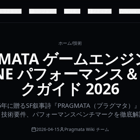
ャラクター
バージョン
技術
メディア
Review
ホーム
/
技術
GMATA ゲームエンジ
INE パフォーマンス
クガイド 2026
6年に贈るSF叙事詩『PRAGMATA（プラグマタ
、技術要件、パフォーマンスベンチマークを徹底解
2026-04-15
Pragmata Wiki チーム