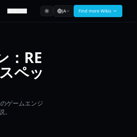
JA
Find more Wikis
ガイド
ン：RE
＆スペッ
）』のゲームエンジ
説。