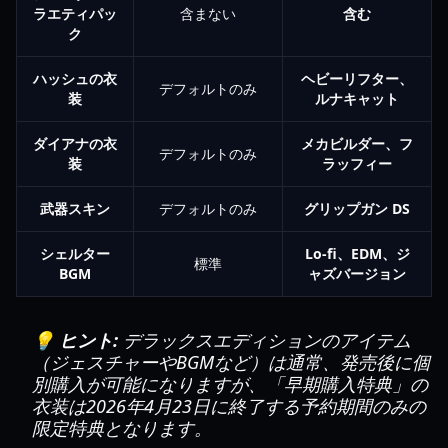
ラエティパッ
含まない
含む
ク
ハッシュの衣
ヘビーリフター、
デフォルトのみ
装
ルナキャット
ダイアナの衣
メカビルダー、フ
デフォルトのみ
装
ラッフィー
武器スキン
デフォルトのみ
グリップガン DS
シェルター
Lo-fi、EDM、ジ
標準
BGM
ャズバージョン
💡 ヒント:
デラックスエディションのアイテム
（ジェスチャーやBGMなど）は通常、発売後に個
別購入が可能になりますが、「早期購入特典」の
衣装は2026年4月23日に終了する予約期間のみの
限定特典となります。