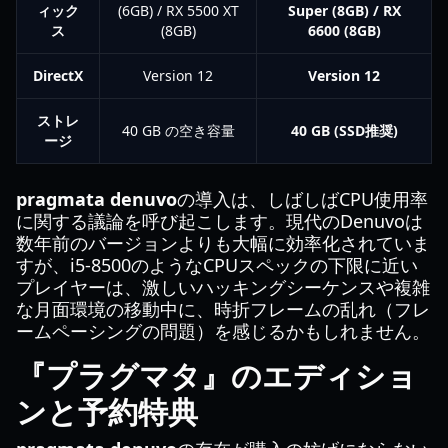
ィック
(6GB) / RX 5500 XT
Super (8GB) / RX
ス
(8GB)
6600 (8GB)
DirectX
Version 12
Version 12
ストレ
40 GB の空き容量
40 GB (SSD推奨)
ージ
pragmata denuvo
の導入は、しばしばCPU使用率
に関する議論を呼び起こします。現代のDenuvoは
数年前のバージョンよりも大幅に効率化されていま
すが、i5-8500のようなCPUスペックの下限に近い
プレイヤーは、激しいハッキングシーケンスや複雑
な月面環境の移動中に、時折フレームの乱れ（フレ
ームペーシングの問題）を感じるかもしれません。
『プラグマタ』のエディショ
ンと予約特典