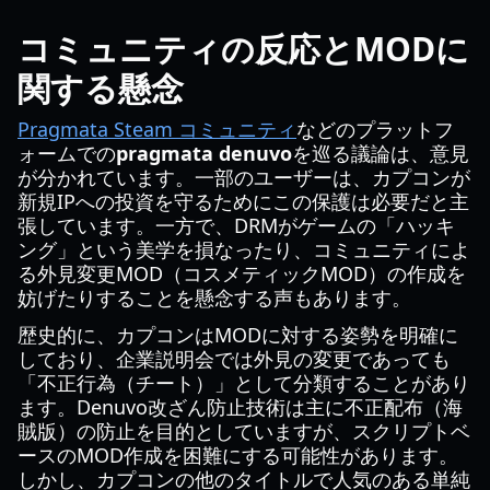
コミュニティの反応とMODに
関する懸念
Pragmata Steam コミュニティ
などのプラットフ
ォームでの
pragmata denuvo
を巡る議論は、意見
が分かれています。一部のユーザーは、カプコンが
新規IPへの投資を守るためにこの保護は必要だと主
張しています。一方で、DRMがゲームの「ハッキ
ング」という美学を損なったり、コミュニティによ
る外見変更MOD（コスメティックMOD）の作成を
妨げたりすることを懸念する声もあります。
歴史的に、カプコンはMODに対する姿勢を明確に
しており、企業説明会では外見の変更であっても
「不正行為（チート）」として分類することがあり
ます。Denuvo改ざん防止技術は主に不正配布（海
賊版）の防止を目的としていますが、スクリプトベ
ースのMOD作成を困難にする可能性があります。
しかし、カプコンの他のタイトルで人気のある単純