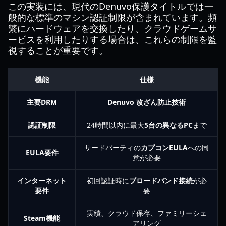
この実装には、現代のDenuvo保護タイトルでは一
般的な標準のマシン認証制限が含まれています。頻
繁にハードウェアを交換したり、クラウドゲームサ
ービスを利用したりする場合は、これらの制限を監
視することが重要です。
機能
仕様
主要DRM
Denuvo 改ざん防止技術
認証制限
24時間以内に最大
5台の異なるPC
まで
サードパーティの
カプコンEULA
への同
EULA要件
意が必要
インターネット
初回認証時に
ブロードバンド接続
が必
要件
要
実績、クラウド保存、ファミリーシェ
Steam機能
アリング