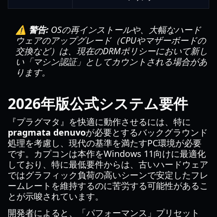
⚠️ 警告:
OSの再インストールや、大幅なハード
ウェアのアップグレード（CPUやマザーボードの
交換など）は、現在のDRMポリシーにおいて新し
い「マシン認証」としてカウントされる場合があ
ります。
2026年版公式システム要件
『プラグマタ』を快適に動作させるには、特に
pragmata denuvo
が必要とするバックグラウンド
処理を考慮し、現代の基準を満たすPC環境が必要
です。カプコンは本作をWindows 11向けに最適化
しており、特に最低要件からは、古いハードウェア
ではグラフィック負荷の高いシーンで安定したフレ
ームレートを維持するのに苦労する可能性があるこ
とが示唆されています。
開発者によると、「パフォーマンス」プリセット