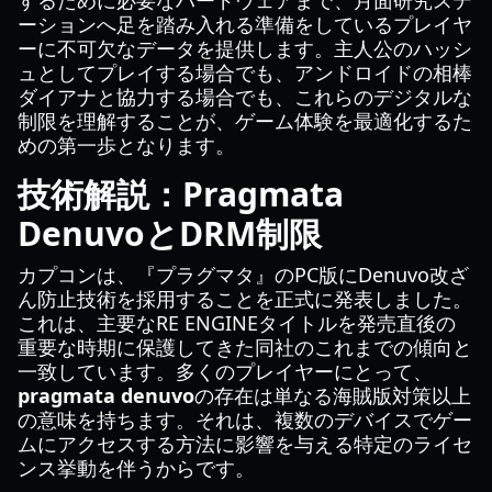
するために必要なハードウェアまで、月面研究ステ
ーションへ足を踏み入れる準備をしているプレイヤ
ーに不可欠なデータを提供します。主人公のハッシ
ュとしてプレイする場合でも、アンドロイドの相棒
ダイアナと協力する場合でも、これらのデジタルな
制限を理解することが、ゲーム体験を最適化するた
めの第一歩となります。
技術解説：Pragmata
DenuvoとDRM制限
カプコンは、『プラグマタ』のPC版にDenuvo改ざ
ん防止技術を採用することを正式に発表しました。
これは、主要なRE ENGINEタイトルを発売直後の
重要な時期に保護してきた同社のこれまでの傾向と
一致しています。多くのプレイヤーにとって、
pragmata denuvo
の存在は単なる海賊版対策以上
の意味を持ちます。それは、複数のデバイスでゲー
ムにアクセスする方法に影響を与える特定のライセ
ンス挙動を伴うからです。