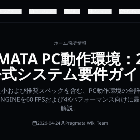
ャラクター
バージョン
技術
メディア
Review
ホーム
/
発売情報
MATA PC動作環境：
公式システム要件ガイ
Aの最小および推奨スペックを含む、PC動作環境の全
ENGINEを60 FPSおよび4Kパフォーマンス向け
解説。
2026-04-24
Pragmata Wiki Team