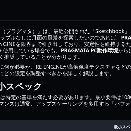
TA（プラグマタ）』は、最近公開された「Sketchbo
トラブルなしに月面の風景を探索したいのであれば、
PR
ENGINEを限界まで引き出しており、安定性を維持する
を使用している場合でも、
PRAGMATA PC動作環境
から
を強く推奨していることが分かります。
何が必要か、RE ENGINEが高解像度テクスチャを
にどの設定を調整すべきかを詳しく解説します。
最小スペック
ンは特定の基準を満たす必要があります。最小要件は1080
マンスは通常、アップスケーリングを多用する「パフォ
最小スペ