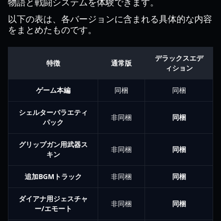
物語と戦闘システムを体験できます。
以下の表は、各バージョンに含まれる具体的な内容
をまとめたものです。
デラックスエデ
特徴
通常版
ィション
ゲーム本編
同梱
同梱
シェルターバラエティ
非同梱
同梱
パック
グリップガン用武器ス
非同梱
同梱
キン
追加BGMトラック
非同梱
同梱
ダイアナ用ジェスチャ
非同梱
同梱
ー/エモート