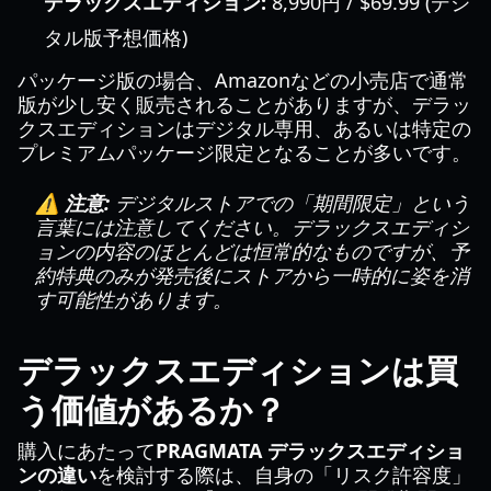
デラックスエディション:
8,990円 / $69.99 (デジ
タル版予想価格)
パッケージ版の場合、Amazonなどの小売店で通常
版が少し安く販売されることがありますが、デラッ
クスエディションはデジタル専用、あるいは特定の
プレミアムパッケージ限定となることが多いです。
⚠️ 注意:
デジタルストアでの「期間限定」という
言葉には注意してください。デラックスエディシ
ョンの内容のほとんどは恒常的なものですが、予
約特典のみが発売後にストアから一時的に姿を消
す可能性があります。
デラックスエディションは買
う価値があるか？
購入にあたって
PRAGMATA デラックスエディショ
ンの違い
を検討する際は、自身の「リスク許容度」