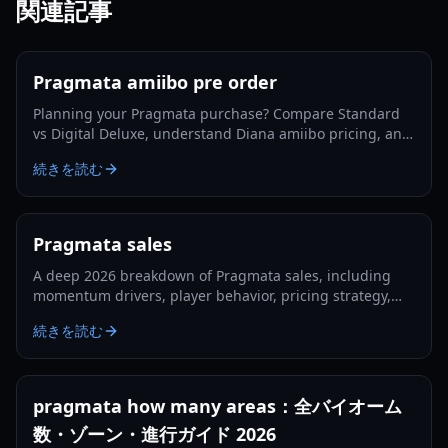
関連記事
Pragmata amiibo pre order
Planning your Pragmata purchase? Compare Standard
vs Digital Deluxe, understand Diana amiibo pricing, and
follow a smart pre-order strategy for 2026.
続きを読む
Pragmata sales
A deep 2026 breakdown of Pragmata sales, including
momentum drivers, player behavior, pricing strategy,
and what could shape long-term performance.
続きを読む
pragmata how many areas：全バイオーム
数・ゾーン・進行ガイド 2026