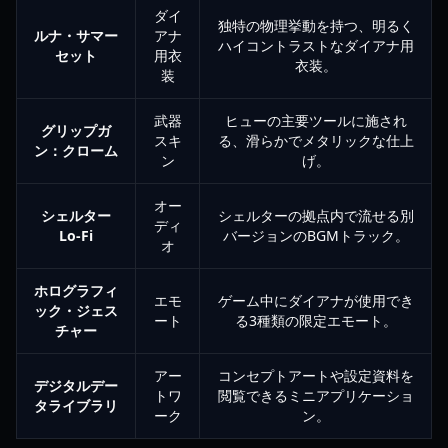
ダイ
独特の物理挙動を持つ、明るく
ルナ・サマー
アナ
ハイコントラストなダイアナ用
セット
用衣
衣装。
装
武器
ヒューの主要ツールに施され
グリップガ
スキ
る、滑らかでメタリックな仕上
ン：クローム
ン
げ。
オー
シェルター
シェルターの拠点内で流せる別
ディ
Lo-Fi
バージョンのBGMトラック。
オ
ホログラフィ
エモ
ゲーム中にダイアナが使用でき
ック・ジェス
ート
る3種類の限定エモート。
チャー
アー
コンセプトアートや設定資料を
デジタルデー
トワ
閲覧できるミニアプリケーショ
タライブラリ
ーク
ン。