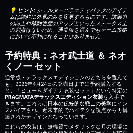
💡 ヒント:
シェルターバラエティパックのアイテ
ムは純粋に外見のみを変更するものです。防御力
の向上や移動速度のアップといったステータス上
の利点はないため、通常版を選んでもゲーム攻略
において不利になることはありません。
予約特典：ネオ武士道 ＆ ネオ
くノ一 セット
通常版・デラックスエディションのどちらを選んで
も、2026年4月24日の発売日までに予約購入する
と、「ヒュー＆ダイアナ衣装セット」という特定の
PRAGMATAデラックスエディション衣装
を入手で
きます。これらは日本の伝統的な戦士の美学にイン
スパイアされ、近未来的でハイテクな視点から再構
築されたデザインとなっています。
これらの衣装は、無機質でメタリックな月の環境に