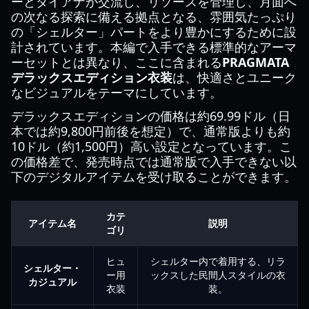
ーとダイアナが交流し、リソースを管理し、月面へ
の次なる探索に備える拠点となる、雰囲気たっぷり
の「シェルター」パートをより豊かにするために設
計されています。本編で入手できる標準的なアーマ
ーセットとは異なり、ここに含まれる
PRAGMATA
デラックスエディション衣装
は、快適さとユニーク
なビジュアルをテーマにしています。
デラックスエディションの価格は約69.99ドル（日
本では約9,800円前後を想定）で、通常版よりも約
10ドル（約1,500円）高い設定となっています。こ
の価格差で、発売時点では通常版で入手できない以
下のデジタルアイテムを受け取ることができます。
カテ
アイテム名
説明
ゴリ
ヒュ
シェルター内で着用する、リラ
シェルター・
ー用
ックスした民間人スタイルの衣
カジュアル
衣装
装。