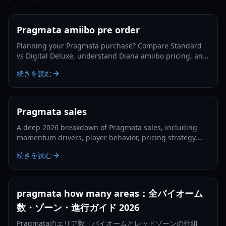
Pragmata amiibo pre order
Planning your Pragmata purchase? Compare Standard
vs Digital Deluxe, understand Diana amiibo pricing, and
follow a smart pre-order strategy for 2026.
続きを読む
Pragmata sales
A deep 2026 breakdown of Pragmata sales, including
momentum drivers, player behavior, pricing strategy,
and what could shape long-term performance.
続きを読む
pragmata how many areas：全バイオーム
数・ゾーン・進行ガイド 2026
Pragmataのエリア数、バイオームとレッドゾーンの仕組