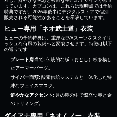
対し、鮮やかな色彩と複雑な生地のデザインが際立
っています。カプコンは、これらは現時点では予約
特典ですが、2026年後半にデジタルストアで個別
販売される可能性があることを示唆しています。
ヒュー専用「ネオ武士道」衣装
ヒューの予約特典は、重厚なEVAスーツをスタイリ
ッシュな侍風の装備へと変貌させます。特徴は以下
の通りです：
プレート肩当て:
伝統的な縅（おどし）板を模し
たアーマーパーツ。
サイバー面頬:
酸素供給システムと一体化した特
殊なフェイスマスク。
鮮やかなアクセント:
月の塵の中で際立つ赤と金
のトリミング。
ダイアナ専用「ネオくノ一」衣装