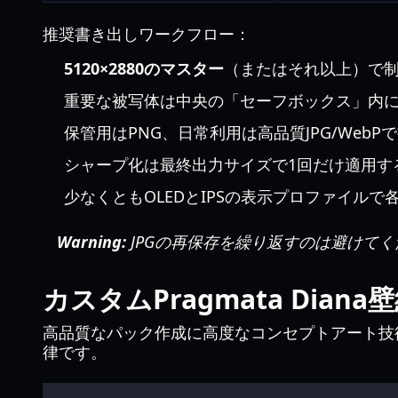
推奨書き出しワークフロー：
5120×2880のマスター
（またはそれ以上）で
重要な被写体は中央の「セーフボックス」内
保管用はPNG、日常利用は高品質JPG/WebP
シャープ化は最終出力サイズで1回だけ適用す
少なくともOLEDとIPSの表示プロファイルで
Warning:
JPGの再保存を繰り返すのは避けてく
カスタムPragmata Dia
高品質なパック作成に高度なコンセプトアート技
律です。