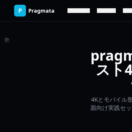
P
Pragmata
発売情報
体験版
キ
pragm
スト
4Kとモバイル
面向け実践セット