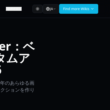
JA
Find more Wikis
ガイド
aper：ベ
タムア
6
6年のあらゆる画
コレクションを作り