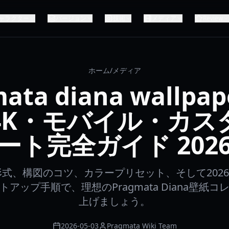
ャラクター
バージョン
技術
メディア
Review
ホーム
/
メディア
ata diana wallp
4K・モバイル・カス
ート完全ガイド 202
形式、構図のコツ、カラープリセット、そして202
アップ手順で、理想のPragmata Diana壁紙
上げましょう。
2026-05-03
Pragmata Wiki Team