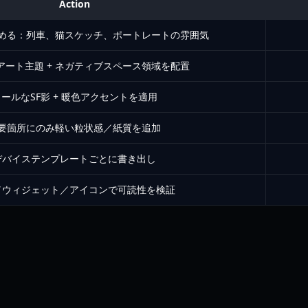
Action
める：列車、猫スケッチ、ポートレートの雰囲気
a／アート主題 + ネガティブスペース領域を配置
ールなSF影 + 暖色アクセントを適用
要箇所にのみ軽い粒状感／紙質を追加
デバイステンプレートごとに書き出し
／ウィジェット／アイコンで可読性を検証
）