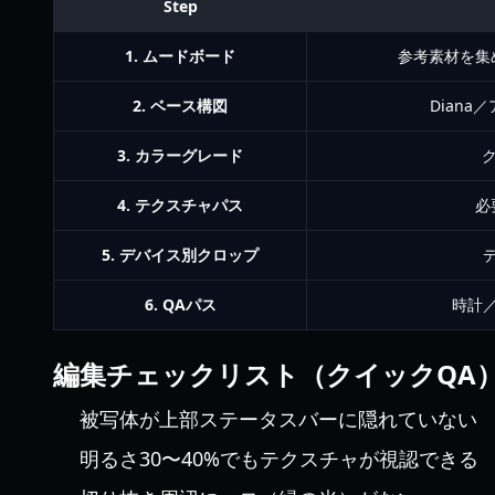
Step
1. ムードボード
参考素材を集
2. ベース構図
Dian
3. カラーグレード
ク
4. テクスチャパス
必
5. デバイス別クロップ
6. QAパス
時計
編集チェックリスト（クイックQA
被写体が上部ステータスバーに隠れていない
明るさ30〜40%でもテクスチャが視認できる