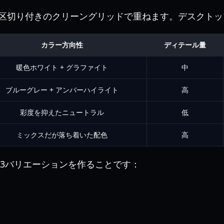
区切り付きのクリーングリッドで重ねます。デスクトッ
カラー方向性
ディテール量
暖色ホワイト + グラファイト
中
ブルーグレー + アンバーハイライト
高
彩度を抑えたニュートラル
低
ミックスだが落ち着いた配色
高
低3バリエーションを作ることです：
）