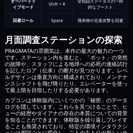
オーバードラ
全戦闘ステータスの一時
Shift + R
イブモード
的なブースト
回避ロール
Space
飛来物や近接攻撃を回避
月面調査ステーションの探索
PRAGMATAの雰囲気は、本作の最大の魅力の一つ
です。ステーション内を進むと、「ボット」の突然
の故障や、スタッフによる地球への必死の連絡試行
を記したロア（伝承）の断片が見つかります。レベ
ルデザインは垂直方向に構成されており、メンテナ
ンスシャフトを飛び降りたり、エレベーターを使っ
て最上階を目指したりする必要があります。
カプコンは体験版内にいくつかの「秘密」のデータ
ログを隠しています。これらを見つけることで、ヒ
ューの経歴やダイアナの存在の本質についての背景
を知ることができます。体験版を繰り返しプレイす
ることも推奨されており、特定の環境インタラクシ
ョンは周回ごとに変化し、二人の主人公の新しい会