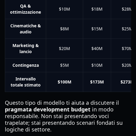
QA &
$10M
$18M
$28M
ottimizzazione
Cinematiche &
$8M
$15M
$25M
audio
Marketing &
$20M
$40M
$70M
lancio
Contingenza
$5M
$10M
$20M
Intervallo
$100M
$173M
$273M
totale stimato
Questo tipo di modello ti aiuta a discutere il
pragmata development budget
in modo
responsabile. Non stai presentando voci
trapelate; stai presentando scenari fondati su
logiche di settore.