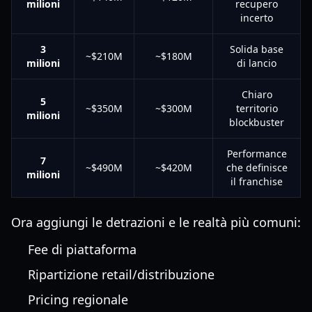
milioni
recupero
incerto
3
Solida base
~$210M
~$180M
milioni
di lancio
Chiaro
5
~$350M
~$300M
territorio
milioni
blockbuster
Performance
7
~$490M
~$420M
che definisce
milioni
il franchise
Ora aggiungi le detrazioni e le realtà più comuni:
Fee di piattaforma
Ripartizione retail/distribuzione
Pricing regionale