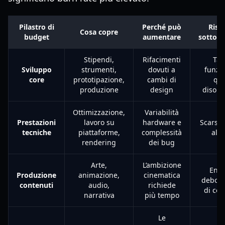
Pilastro di
Perché può
Risc
Cosa copre
budget
aumentare
sottofi
Stipendi,
Rifacimenti
Tag
Sviluppo
strumenti,
dovuti a
funzio
core
prototipazione,
cambi di
qua
produzione
design
disom
Ottimizzazione,
Variabilità
Prestazioni
lavoro su
hardware e
Scarsa 
tecniche
piattaforme,
complessità
al l
rendering
dei bug
Arte,
L’ambizione
End
Produzione
animazione,
cinematica
debole
contenuti
audio,
richiede
di co
narrativa
più tempo
Le