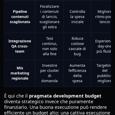
Focalizzare
Pipeline
i contenuti
Controlla
Migliore
contenuti
di lancio,
la spesa
ritmo post-
scaglionata
scaglionare
iniziale
lancio
gli extra
Test
Riduce
Integrazione
Esperienza
continui,
costose
QA cross-
day-one
non solo
cascate di
team
più fluida
alla fine
bug
Investire
Aumenta
Targeting
Mix
per cluster
l’efficienza
del
marketing
di
della
pubblico
regionale
domanda
spesa
migliore
È qui che il
pragmata development budget
diventa strategico invece che puramente
finanziario. Una buona esecuzione può rendere
efficiente un budget alto; una cattiva esecuzione