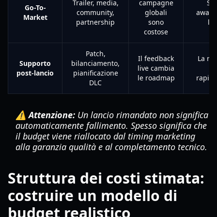
Trailer, media,
campagne
Sc
Go-To-
community,
globali
aware
Market
partnership
sono
la
costose
Patch,
Il feedback
La re
Supporto
bilanciamento,
live cambia
c
post-lancio
pianificazione
le roadmap
rapid
DLC
⚠️ Attenzione:
Un lancio rimandato non significa
automaticamente fallimento. Spesso significa che
il budget viene riallocato dal timing marketing
alla garanzia qualità e al completamento tecnico.
Struttura dei costi stimata:
costruire un modello di
budget realistico