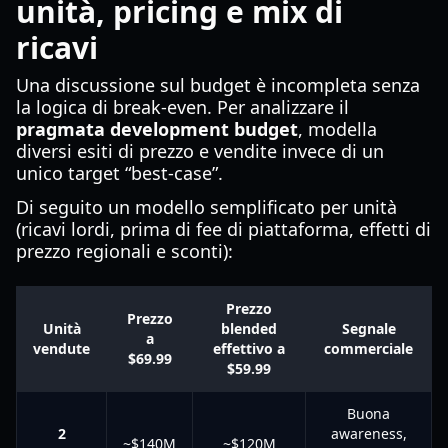
unità, pricing e mix di
ricavi
Una discussione sul budget è incompleta senza
la logica di break-even. Per analizzare il
pragmata development budget
, modella
diversi esiti di prezzo e vendite invece di un
unico target “best-case”.
Di seguito un modello semplificato per unità
(ricavi lordi, prima di fee di piattaforma, effetti di
prezzo regionali e sconti):
Prezzo
Prezzo
Unità
blended
Segnale
a
vendute
effettivo a
commerciale
$69.99
$59.99
Buona
2
awareness,
~$140M
~$120M