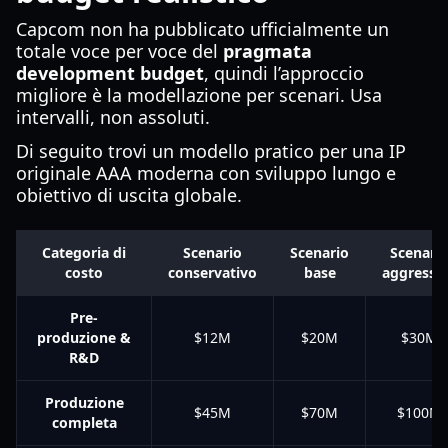
Capcom non ha pubblicato ufficialmente un
totale voce per voce del
pragmata
development budget
, quindi l’approccio
migliore è la modellazione per scenari. Usa
intervalli, non assoluti.
Di seguito trovi un modello pratico per una IP
originale AAA moderna con sviluppo lungo e
obiettivo di uscita globale.
Categoria di
Scenario
Scenario
Scenari
costo
conservativo
base
aggressi
Pre-
produzione &
$12M
$20M
$30M
R&D
Produzione
$45M
$70M
$100M
completa