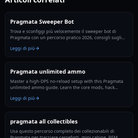
Pragmata Sweeper Bot
Trova e sconfiggi più velocemente il sweeper bot di
Pragmata con un percorso pratico 2026, consigli sugli
spawn, tattiche di hacking e strategie di farming del
Leggi di più
Luna Filament.
Pragmata unlimited ammo
Master a high-DPS no-reload setup with this Pragmata
unlimited ammo guide. Learn the core mods, hack
rotation, survivability tricks, and Lunatic Plus-ready
Leggi di più
optimization.
pragmata all collectibles
Usa questo percorso completo dei collezionabili di
Pragmata per tracciare casseforti, mini cabine, REM,