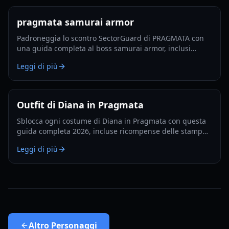
pragmata samurai armor
Padroneggia lo scontro SectorGuard di PRAGMATA con
una guida completa al boss samurai armor, inclusi
pattern d’attacco, build, finestre di timing e tattiche di
Leggi di più
squadra.
Outfit di Diana in Pragmata
Sblocca ogni costume di Diana in Pragmata con questa
guida completa 2026, incluse ricompense delle stamp
card, obiettivi blackout e requisiti outfit del postgame.
Leggi di più
Altro
Personaggi