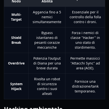
Nodo
Abilità
Aggancia fino a 5
Essenziale per il
Multi-
nemici
controllo della folla
Target
simultaneamente
contro i droni.
Bypass
Forza i nemici di
Shield
istantaneo di
classe "Hacker" in
Break
pesanti corazze
uno stato di
meccaniche
stordimento.
Potenzia l'output
Permette massicci
Overdrive
di Diana per una
"Attacchi Sync" ad
breve durata
area (AOE).
Rivolta un robot
Fornisce una
System
di sicurezza
distrazione/tank
Hijack
contro i suoi
temporaneo.
alleati
Hacking ambientale