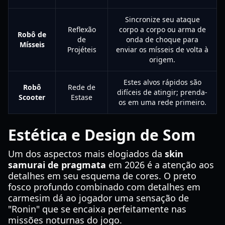
Sincronize seu ataque
Reflexão
corpo a corpo ou arma de
Robô de
de
onda de choque para
Mísseis
Projéteis
enviar os mísseis de volta à
origem.
Estes alvos rápidos são
Robô
Rede de
difíceis de atingir; prenda-
Scooter
Estase
os em uma rede primeiro.
Estética e Design de Som
Um dos aspectos mais elogiados da
skin
samurai de pragmata
em 2026 é a atenção aos
detalhes em seu esquema de cores. O preto
fosco profundo combinado com detalhes em
carmesim dá ao jogador uma sensação de
"Ronin" que se encaixa perfeitamente nas
missões noturnas do jogo.