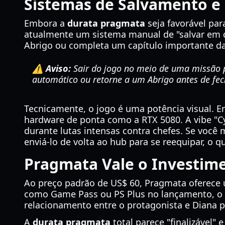
Sistemas de Salvamento e
Embora a
durata pragmata
seja favorável pa
atualmente um sistema manual de "salvar em q
Abrigo ou completa um capítulo importante da 
⚠️ Aviso:
Sair do jogo no meio de uma missão p
automático ou retorne a um Abrigo antes de fech
Tecnicamente, o jogo é uma potência visual. 
hardware de ponta como a RTX 5080. A vibe "C
durante lutas intensas contra chefes. Se você
enviá-lo de volta ao hub para se reequipar, o 
Pragmata Vale o Investim
Ao preço padrão de US$ 60, Pragmata oferece u
como Game Pass ou PS Plus no lançamento, o ní
relacionamento entre o protagonista e Diana p
A
durata pragmata
total parece "finalizável