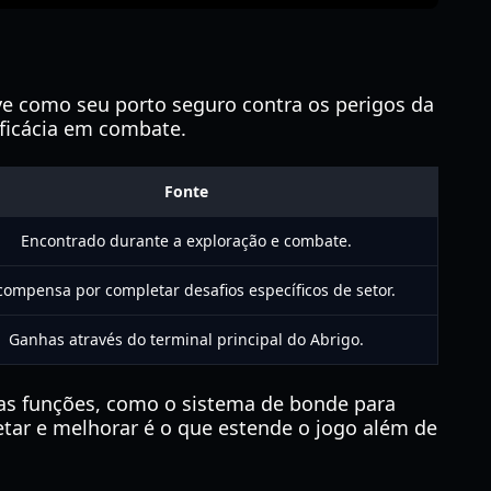
rve como seu porto seguro contra os perigos da
eficácia em combate.
Fonte
Encontrado durante a exploração e combate.
ompensa por completar desafios específicos de setor.
Ganhas através do terminal principal do Abrigo.
vas funções, como o sistema de bonde para
letar e melhorar é o que estende o jogo além de