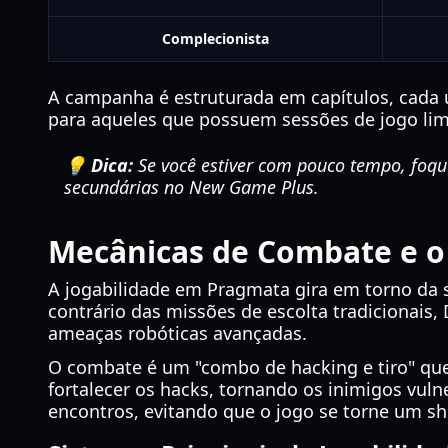
Complecionista
A campanha é estruturada em capítulos, cada u
para aqueles que possuem sessões de jogo lim
💡 Dica:
Se você estiver com pouco tempo, foque
secundárias no New Game Plus.
Mecânicas de Combate e o
A jogabilidade em Pragmata gira em torno da s
contrário das missões de escolta tradicionais,
ameaças robóticas avançadas.
O combate é um "combo de hacking e tiro" que
fortalecer os hacks, tornando os inimigos vul
encontros, evitando que o jogo se torne um sho