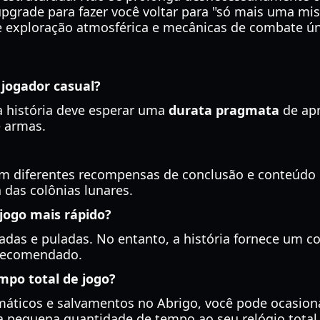
upgrade para fazer você voltar para "só mais uma m
e exploração atmosférica e mecânicas de combate úni
jogador casual?
a história deve esperar uma
durata pragmata
de apr
e armas.
istem diferentes recompensas de conclusão e conteú
 das colônias lunares.
 jogo mais rápido?
as e puladas. No entanto, a história fornece um con
 recomendado.
mpo total de jogo?
ticos e salvamentos no Abrigo, você pode ocasiona
a pequena quantidade de tempo ao seu relógio tota