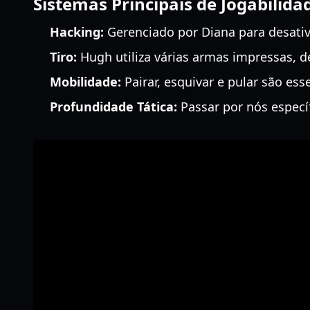
Sistemas Principais de Jogabilida
Hacking:
Gerenciado por Diana para desativ
Tiro:
Hugh utiliza várias armas impressas, de
Mobilidade:
Pairar, esquivar e pular são es
Profundidade Tática:
Passar por nós especí