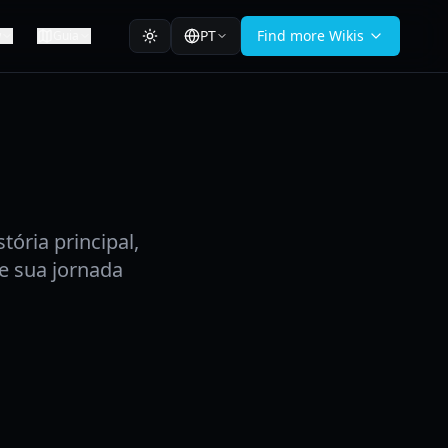
PT
Find more Wikis
w
Guia
ória principal,
e sua jornada