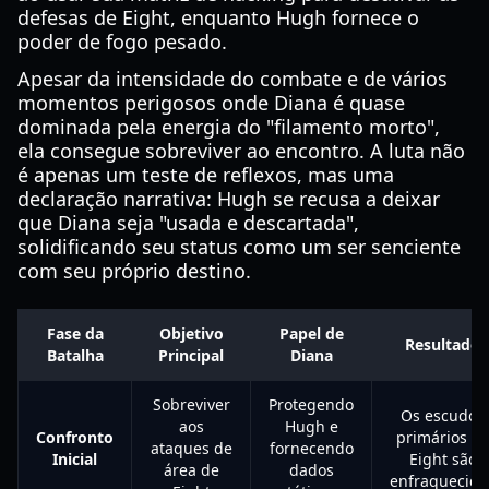
defesas de Eight, enquanto Hugh fornece o
poder de fogo pesado.
Apesar da intensidade do combate e de vários
momentos perigosos onde Diana é quase
dominada pela energia do "filamento morto",
ela consegue sobreviver ao encontro. A luta não
é apenas um teste de reflexos, mas uma
declaração narrativa: Hugh se recusa a deixar
que Diana seja "usada e descartada",
solidificando seu status como um ser senciente
com seu próprio destino.
Fase da
Objetivo
Papel de
Resultado
Batalha
Principal
Diana
Sobreviver
Protegendo
Os escudos
aos
Hugh e
Confronto
primários d
ataques de
fornecendo
Inicial
Eight são
área de
dados
enfraquecido