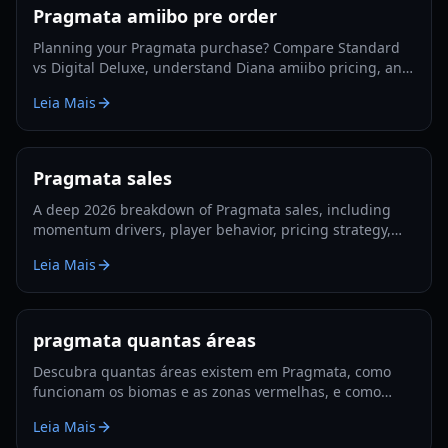
Pragmata amiibo pre order
Planning your Pragmata purchase? Compare Standard
vs Digital Deluxe, understand Diana amiibo pricing, and
follow a smart pre-order strategy for 2026.
Leia Mais
Pragmata sales
A deep 2026 breakdown of Pragmata sales, including
momentum drivers, player behavior, pricing strategy,
and what could shape long-term performance.
Leia Mais
pragmata quantas áreas
Descubra quantas áreas existem em Pragmata, como
funcionam os biomas e as zonas vermelhas, e como
planejar exploração e upgrades eficientes em 2026.
Leia Mais