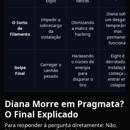
Eight
táticos
Diana sofre
Impedir a
um desgast
O Surto
Otimizando
sobrecarga
temporário,
de
a matriz de
da
mas
Filamento
hacking
instalação
permanece
funcional
Hackeando
Eight é
o núcleo de
derrotado; a
Carregar o
Golpe
energia
instalação
canhão
Final
para
começa a
pesado
disparar o
entrar em
tiro
colapso
Diana Morre em Pragmata?
O Final Explicado
Para responder à pergunta diretamente: Não,