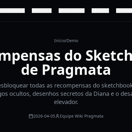
Personagens
Versão
Tecnologia
Mídia
Revie
Início
/
Demo
mpensas do Sketc
de Pragmata
sbloquear todas as recompensas do sketchboo
gos ocultos, desenhos secretos da Diana e o des
elevador.
2026-04-05
Equipe Wiki Pragmata