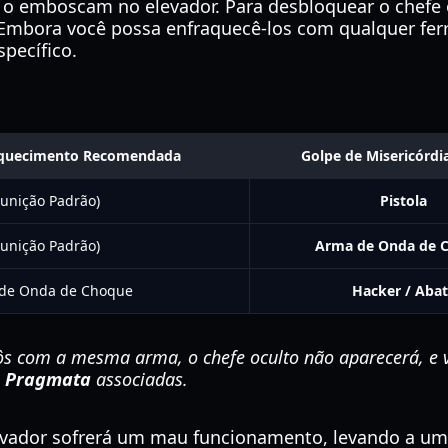
e o emboscam no elevador. Para desbloquear o chefe o
Embora você possa enfraquecê-los com qualquer ferra
specífico.
aquecimento Recomendada
Golpe de Misericórdi
Munição Padrão)
Pistola
Munição Padrão)
Arma de Onda de 
a de Onda de Choque
Hacker / Aba
ôs com a mesma arma, o chefe oculto não aparecerá, e vo
e Pragmata
associadas.
elevador sofrerá um mau funcionamento, levando a u