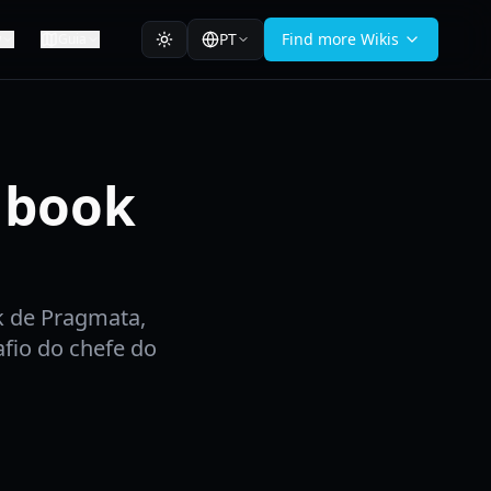
PT
Find more Wikis
w
Guia
hbook
k de Pragmata,
afio do chefe do