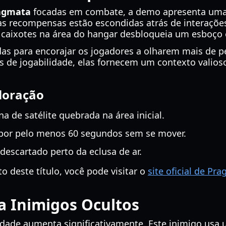
agmata
focadas em combate, a demo apresenta uma 
as recompensas estão escondidas atrás de interaçõe
 caixotes na área do hangar desbloqueia um esboço 
s para encorajar os jogadores a olharem mais de pe
de jogabilidade, elas fornecem um contexto valioso
loração
na de satélite quebrada na área inicial.
 por pelo menos 60 segundos sem se mover.
 descartado perto da eclusa de ar.
 deste título, você pode visitar o
site oficial de Pr
a Inimigos Ocultos
culdade aumenta significativamente. Este inimigo us