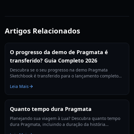
Artigos Relacionados
O progresso da demo de Pragmata é
transferido? Guia Completo 2026
Descubra se o seu progresso na demo Pragmata
Sketchbook é transferido para o lançamento completo
de 2026. Explore mecânicas de jogo, saques e
Leia Mais
recompensas de transferência.
Quanto tempo dura Pragmata
Planejando sua viagem à Lua? Descubra quanto tempo
dura Pragmata, incluindo a duração da história
principal, missões secundárias e detalhes do conteúdo