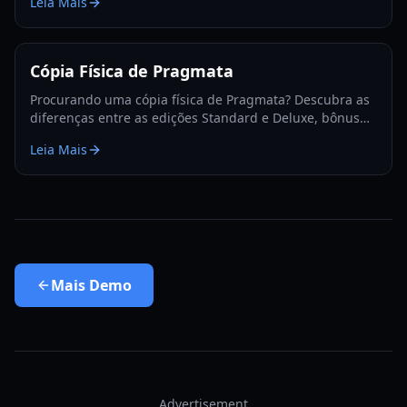
Leia Mais
pós-jogo.
Cópia Física de Pragmata
Procurando uma cópia física de Pragmata? Descubra as
diferenças entre as edições Standard e Deluxe, bônus
de pré-venda e disponibilidade de plataformas para
Leia Mais
2026.
Mais
Demo
Advertisement