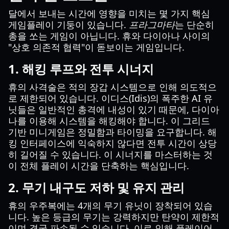
달에서 보내는 시간에 영향을 미치는 몇 가지 핵심
게임플레이 기둥이 있습니다.
프라그마타
는 단순히
총을 쏘는 게임이 아닙니다. 휴와 다이아나 사이의
"상호 의존적 협력"이 돋보이는 게임입니다.
1. 해킹 루프와 전투 시너지
휴의 사격술은 적의 장갑 시스템으로 인해 의도적으
로 제한되어 있습니다. 이디스(Idis)의 폭주한 AI 유
닛들은 일반적인 총격에 내성이 있기 때문에, 다이아
나를 이용해 시스템을 해킹해야 합니다. 이 그리드
기반 미니게임은 정밀함과 타이밍을 요구합니다. 해
킹 인터페이스에 익숙하지 않다면 전투 시간이 상당
히 길어질 수 있습니다. 이 시너지를 마스터하는 것
이 전체 플레이 시간을 단축하는 핵심입니다.
2. 무기 내구도 저하 및 유지 관리
휴의 우주복에는 4개의 무기 유닛이 장착되어 있습
니다. 높은 등급의 무기는 강력하지만 탄약이 제한적
이며 결국 파손될 수 있습니다. 이로 인해 플레이어