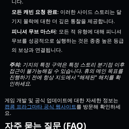
니다.
모든 캐빈 요청 완료
: 이러한 사이드 스토리는 달
기지 몰락에 대한 더 깊은 통찰을 제공합니다.
피니셔 무브 마스터
: 모든 적 유형에 대해 피니셔
무브를 성공적으로 실행하는 것은 종종 높은 등급
의 보상과 연결됩니다.
주의:
기지의 특정 구역은 특정 스토리 분기점 이후
접근이 불가능해질 수 있습니다. 휴의 메인 목표를
진행하기 전에 항상 지도에서 "해제된" 해치를 확
인하세요.
게임 개발 및 공식 업데이트에 대한 자세한 정보는
캡콤 프라그마타 공식 웹사이트
를 방문해 확인하세
요.
자주 묻는 질문 (FAQ)