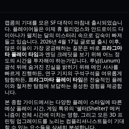
캡콤의 기대를 모은 SF 대작이 마침내 출시되었습니
다. 플레이어들은 이제 휴 윌리엄스와 안드로이드 다
이아나가 펼치는 달의 미스터리 속으로 깊숙이 빠져
들고 있습니다. 2026년 4월 17일 글로벌 출시 이후,
많은 이들이 가장 궁금해하는 질문은 바로
프라그마
타 플레이 타임
과 엔딩 크레딧을 보기 위해 어느 정
도의 시간을 투자해야 하는가입니다. 루넘(Lunum)
광석 뒤에 숨겨진 진실을 밝히기 위해 메인 서사를
빠르게 진행하든, 연구 기지의 구석구석을 여유롭게
탐험하든,
프라그마타 플레이 타임
은 전술적인 플레
이와 철저한 탐험에 보답하는 풍성한 경험을 제공합
니다.
본 종합 가이드에서는 다양한 플레이 스타일에 따른
예상 플레이 시간, 게임 특유의 '쉘터(Shelter)' 메커
니즘이 전체 시간에 미치는 영향, 그리고 모든 3D 프
린팅 업그레이드를 노리는 컴플리셔니스트들이 기대
할 수 있는 요소들을 상세히 분석합니다.