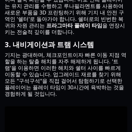
는 유지 관리를 수행하고 루나필라멘트를 사용하여
새로운 부품을 3D 프린팅하기 위해 기지 내 안전 구
역인 '쉘터'로 돌아가야 합니다. 쉘터로의 빈번한 복
귀와 자원 관리는
프라그마타 플레이 타임
을 연장시
키는 전술적 깊이를 더합니다.
3. 내비게이션과 트램 시스템
기지는 광대하며, 체크포인트이자 빠른 이동 지점 역
할을 하는 탈출 해치를 자주 해제하게 됩니다. '트
램'을 이용하면 이러한 해치와 쉘터 사이를 빠르게
이동할 수 있습니다. 업그레이드 재료를 찾기 위해
모든 "구석구석"을 직접 걸어서 탐험하기로 선택한
플레이어는 플레이 타임이 30시간에 육박하는 것을
경험하게 될 것입니다.