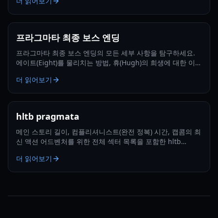
더 읽어보기
프라그마타 최종 보스 엔딩
프라그마타 최종 보스 엔딩의 모든 세부 사항을 탐구하세요.
에이트(Eight)를 물리치는 방법, 휴(Hugh)의 희생에 대한 이
해, 그리고 지구로 향하는 다이애나(Diana)의 여정을 확인하
더 읽어보기
세요.
hltb pragmata
메인 스토리 길이, 컴플리셔니스트(완전 정복) 시간, 캡콤의 최
신 액션 어드벤처를 위한 전체 섹터 목록을 포함한 hltb
pragmata 통계를 확인해 보세요.
더 읽어보기