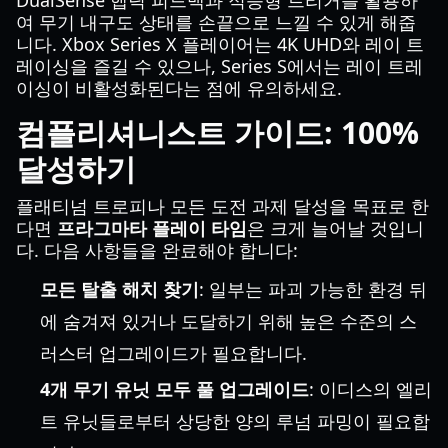
DualSense 햅틱 피드백과 적응형 트리거를 활용하
여 무기 내구도 상태를 손끝으로 느낄 수 있게 해줍
니다. Xbox Series X 플레이어는 4K UHD와 레이 트
레이싱을 즐길 수 있으나, Series S에서는 레이 트레
이싱이 비활성화된다는 점에 유의하세요.
컴플리셔니스트 가이드: 100%
달성하기
플래티넘 트로피나 모든 도전 과제 달성을 목표로 한
다면
프라그마타 플레이 타임
은 크게 늘어날 것입니
다. 다음 사항들을 완료해야 합니다:
모든 탈출 해치 찾기
: 일부는 파괴 가능한 환경 뒤
에 숨겨져 있거나 도달하기 위해 높은 수준의 스
러스터 업그레이드가 필요합니다.
4개 무기 유닛 모두 풀 업그레이드
: 이디스의 엘리
트 유닛들로부터 상당한 양의 루넘 파밍이 필요합