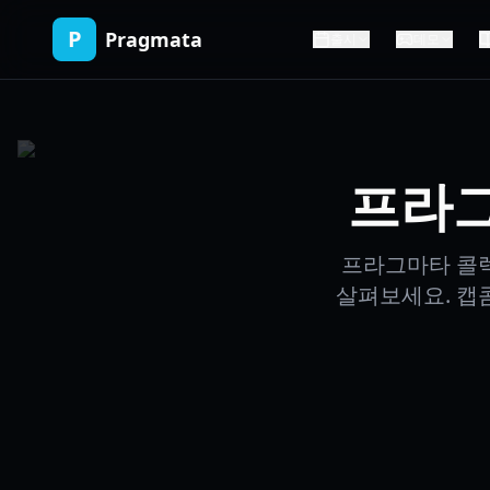
P
Pragmata
출시
데모
프라그
프라그마타 콜렉
살펴보세요. 캡