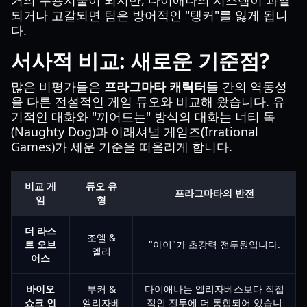
거의 무용지물이 되지만, 다이애나의 시스템이 과열
되거나 고갈되면 팀은 방어적인 "탱커"를 잃게 됩니
다.
서사적 비교: 새로운 기준점?
많은 비평가들은
프라그마타 캐릭터
들 간의 역동성
을 다른 전설적인 게임 듀오와 비교해 왔습니다. 유
기적인 대화와 "끼어드는" 방식의 대화는 너티 독
(Naughty Dog)과 이래셔널 게임즈(Irrational
Games)가 세운 기준을 떠올리게 합니다.
비교 게
듀오 유
프라그마타의 반전
임
형
더 라스
조엘 &
트 오브
"아이"가 초강력 전투원입니다.
엘리
어스
바이오
부커 &
다이애나는 엘리자베스보다 직접
쇼크 인
엘리자베
적인 전투에 더 통합되어 있습니