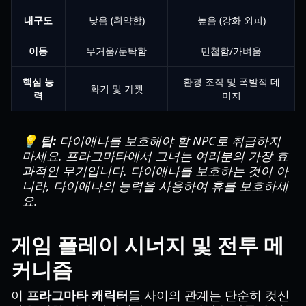
내구도
낮음 (취약함)
높음 (강화 외피)
이동
무거움/둔탁함
민첩함/가벼움
핵심 능
환경 조작 및 폭발적 데
화기 및 가젯
력
미지
💡 팁:
다이애나를 보호해야 할 NPC로 취급하지
마세요. 프라그마타에서 그녀는 여러분의 가장 효
과적인 무기입니다. 다이애나를 보호하는 것이 아
니라, 다이애나의 능력을 사용하여 휴를 보호하세
요.
게임 플레이 시너지 및 전투 메
커니즘
이
프라그마타 캐릭터
들 사이의 관계는 단순히 컷신