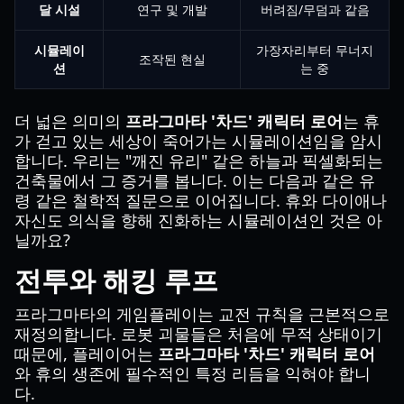
달 시설
연구 및 개발
버려짐/무덤과 같음
시뮬레이
가장자리부터 무너지
조작된 현실
션
는 중
더 넓은 의미의
프라그마타 '차드' 캐릭터 로어
는 휴
가 걷고 있는 세상이 죽어가는 시뮬레이션임을 암시
합니다. 우리는 "깨진 유리" 같은 하늘과 픽셀화되는
건축물에서 그 증거를 봅니다. 이는 다음과 같은 유
령 같은 철학적 질문으로 이어집니다. 휴와 다이애나
자신도 의식을 향해 진화하는 시뮬레이션인 것은 아
닐까요?
전투와 해킹 루프
프라그마타의 게임플레이는 교전 규칙을 근본적으로
재정의합니다. 로봇 괴물들은 처음에 무적 상태이기
때문에, 플레이어는
프라그마타 '차드' 캐릭터 로어
와 휴의 생존에 필수적인 특정 리듬을 익혀야 합니
다.