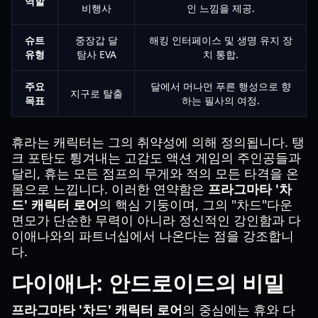
역할
비행사
인 느낌을 제공.
슈트
중장갑 달
해킹 인터페이스 및 생명 유지 장
유형
탐사 EVA
치 통합.
주요
달에서 머나먼 푸른 행성으로 향
지구로 탈출
목표
하는 필사의 여정.
휴라는 캐릭터는 그의 취약성에 의해 정의됩니다. 탱
크 포탄도 튕겨내는 고감도 액션 게임의 주인공들과
달리, 휴는 모든 점프의 무게와 적의 모든 타격을 온
몸으로 느낍니다. 이러한 연약함은
프라그마타 '차
드' 캐릭터 로어
의 핵심 기둥이며, 그의 "차드"다운
면모가 단순한 무력이 아니라 정신적인 강인함과 다
이애나와의 파트너십에서 나온다는 점을 강조합니
다.
다이애나: 안드로이드의 비밀
프라그마타 '차드' 캐릭터 로어
의 중심에는 휴와 다