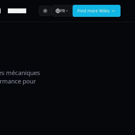
FR
Find more Wikis
Guide
les mécaniques
formance pour