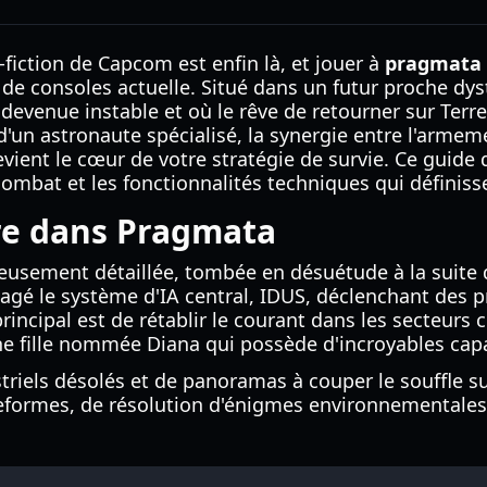
-fiction de Capcom est enfin là, et jouer à
pragmata 
de consoles actuelle. Situé dans un futur proche dyst
evenue instable et où le rêve de retourner sur Terr
 d'un astronaute spécialisé, la synergie entre l'arme
ient le cœur de votre stratégie de survie. Ce guide
combat et les fonctionnalités techniques qui définiss
ire dans Pragmata
uleusement détaillée, tombée en désuétude à la suit
é le système d'IA central, IDUS, déclenchant des pr
incipal est de rétablir le courant dans les secteurs 
ne fille nommée Diana qui possède d'incroyables cap
riels désolés et de panoramas à couper le souffle sur
formes, de résolution d'énigmes environnementales 