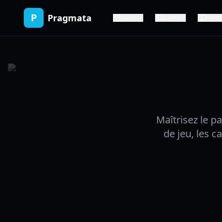
P
Pragmata
Sortie
Démo
Perso
Maîtrisez le 
de jeu, les 