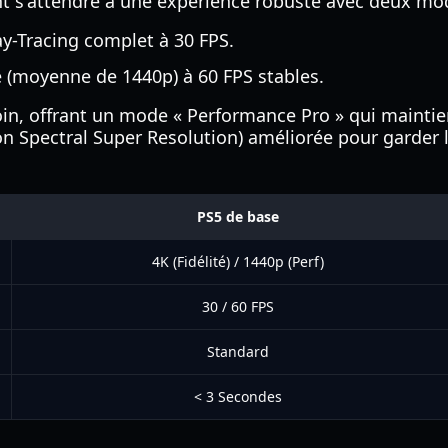
nt s'attendre à une expérience robuste avec deux mo
ay-Tracing complet à 30 FPS.
 (moyenne de 1440p) à 60 FPS stables.
oin, offrant un mode « Performance Pro » qui maintien
tion Spectral Super Resolution) améliorée pour garde
PS5 de base
4K (Fidélité) / 1440p (Perf)
30 / 60 FPS
Standard
< 3 Secondes