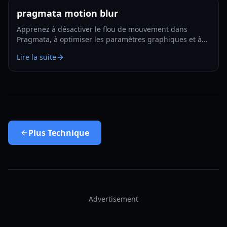
pragmata motion blur
Apprenez à désactiver le flou de mouvement dans
Pragmata, à optimiser les paramètres graphiques et à
obtenir une image plus nette avec des performances
Lire la suite
fluides en 2026.
Plus
Technique
Advertisement