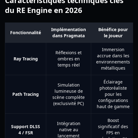
Caractéristiques techniques clés
du RE Engine en 2026
Implémentation
Bénéfice pour
Fonctionnalité
dans Pragmata
le joueur
Immersion
Réflexions et
accrue dans les
Ray Tracing
ombres en
environnements
temps réel
métalliques
Éclairage
Simulation
photoréaliste
lumineuse de
Path Tracing
pour les
scène complète
configurations
(exclusivité PC)
haut de gamme
Boost
Intégration
Support DLSS
significatif des
native au
4 / FSR
FPS en
lancement