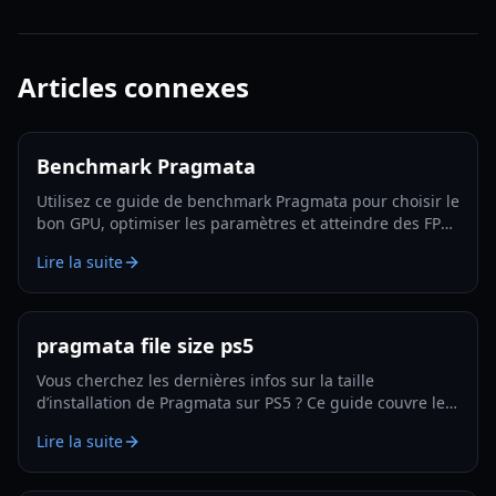
Articles connexes
Benchmark Pragmata
Utilisez ce guide de benchmark Pragmata pour choisir le
bon GPU, optimiser les paramètres et atteindre des FPS
stables en 1080p, 1440p et 4K en 2026.
Lire la suite
pragmata file size ps5
Vous cherchez les dernières infos sur la taille
d’installation de Pragmata sur PS5 ? Ce guide couvre les
plages de taille de fichier attendues, le calendrier de
Lire la suite
préchargement, les prévisions de mises à jour et une
planification de stockage intelligente en 2026.